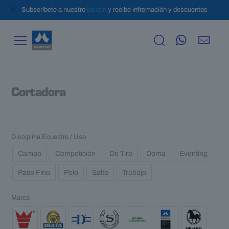
✕
Subscríbete a nuestro
boletín
y recibe infromación y descuentos
Cortadora
Disciplina Ecuestre / Uso
Campo
Competición
De Tiro
Doma
Eventing
Paso Fino
Polo
Salto
Trabajo
Marca