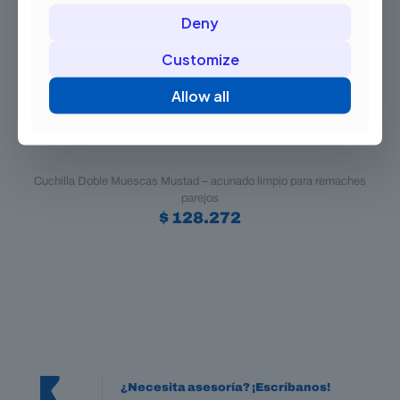
Deny
Customize
Allow all
Cuchilla Doble Muescas Mustad – acunado limpio para remaches
parejos
$
128.272
¿Necesita asesoría? ¡Escríbanos!