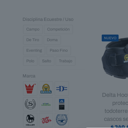
Disciplina Ecuestre / Uso
Campo
Competición
NUEVO
De Tiro
Doma
Eventing
Paso Fino
Polo
Salto
Trabajo
Marca
Delta Hoo
prote
todoterr
cascos s
$
340.