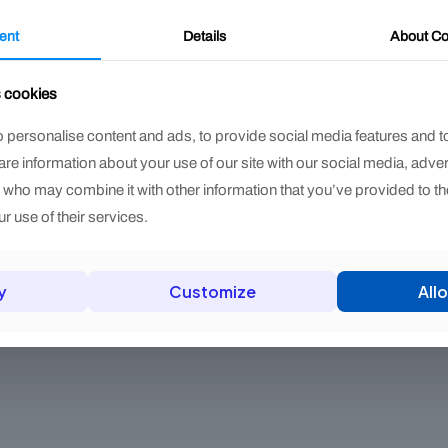
Price
.000
ent
Details
About
Co
range:
ste
$ 340.000
roducto
through
s cookies
iene
$ 390.000
últiples
 personalise content and ads, to provide social media features and t
ariantes.
hare information about your use of our site with our social media, adve
as
s who may combine it with other information that you’ve provided to th
pciones
r use of their services.
e
ueden
legir
y
Customize
Allo
n
a
ágina
e
roducto