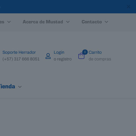
✕
s
es
Acerca de Mustad
Contacto
Soporte Herrador
Login
0
Carrito
(+57) 317 666 8051
o registro
de compras
Tienda