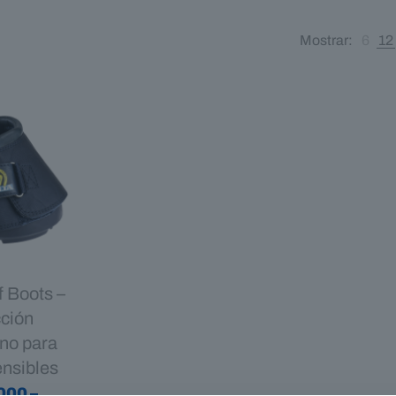
Mostrar:
6
12
f Boots –
cción
eno para
ensibles
000
–