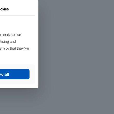
okies
o analyse our
rtising and
em or that they’ve
w all