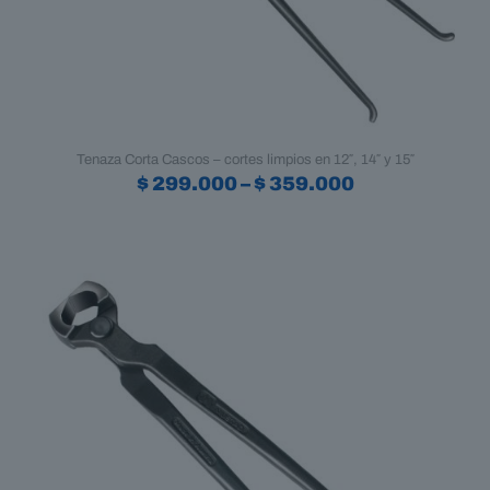
Tenaza Corta Cascos – cortes limpios en 12″, 14″ y 15″
Price
$
299.000
–
$
359.000
range:
Este
$ 299.000
producto
through
tiene
$ 359.000
múltiples
variantes.
Las
opciones
se
pueden
elegir
en
la
página
de