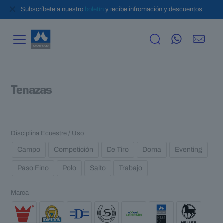
✕
Subscríbete a nuestro
boletín
y recibe infromación y descuentos
Tenazas
Disciplina Ecuestre / Uso
Campo
Competición
De Tiro
Doma
Eventing
Paso Fino
Polo
Salto
Trabajo
Marca