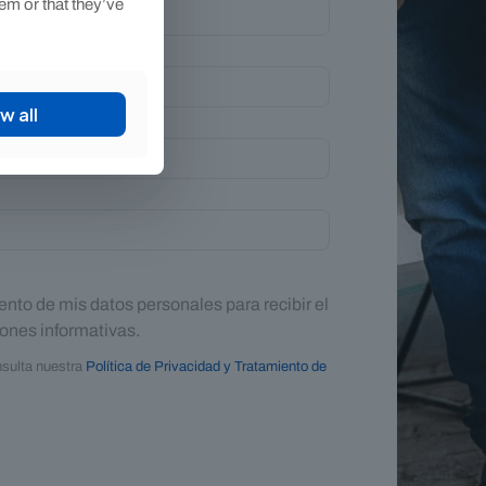
em or that they’ve
w all
ento de mis datos personales para recibir el
ones informativas.
nsulta nuestra
Política de Privacidad y Tratamiento de