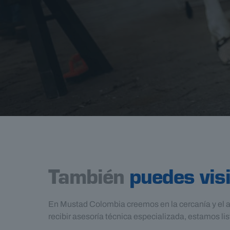
También
puedes vis
En Mustad Colombia creemos en la cercanía y el ac
recibir asesoría técnica especializada, estamos li