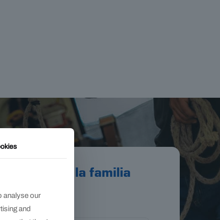
okies
er parte de la familia
MUSTAD?
o analyse our
rtising and