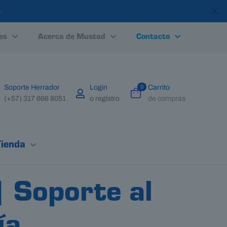
✕
s
es
Acerca de Mustad
Contacto
Soporte Herrador
Login
0
Carrito
(+57) 317 666 8051
o registro
de compras
Tienda
 Soporte al