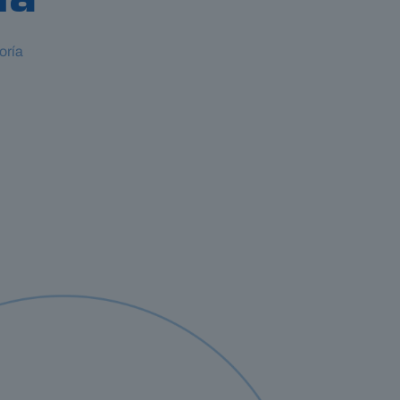
ía
oría