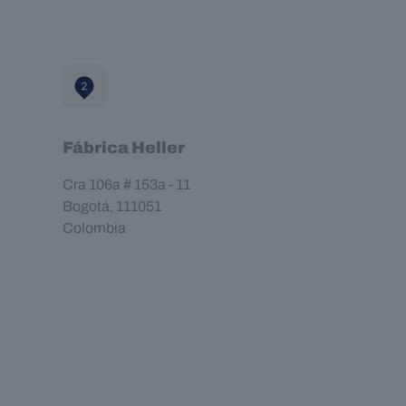
e
m
p
t
y
.
Fábrica Heller
Cra 106a # 153a - 11
Bogotá, 111051
Colombia