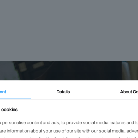
ent
Details
About
Co
¿Quieres s
s cookies
 personalise content and ads, to provide social media features and t
hare information about your use of our site with our social media, adve