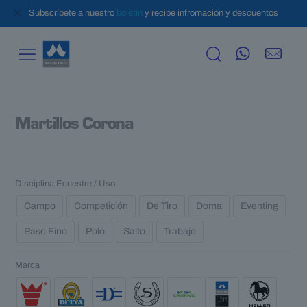
✕
Subscríbete a nuestro
boletín
y recibe infromación y descuentos
Martillos Corona
Disciplina Ecuestre / Uso
Campo
Competición
De Tiro
Doma
Eventing
Paso Fino
Polo
Salto
Trabajo
Marca