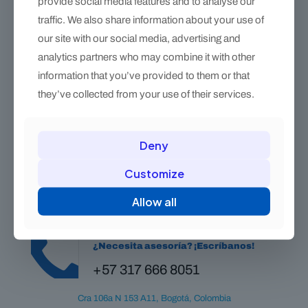
provide social media features and to analyse our
traffic. We also share information about your use of
our site with our social media, advertising and
analytics partners who may combine it with other
information that you’ve provided to them or that
they’ve collected from your use of their services.
Martillo Clavador Corona 9 oz – control y corte ágil del clavo
$
109.000
Deny
Customize
Allow all
¿Necesita asesoría? ¡Escríbanos!
+57 317 666 8051
Cra 106a N 153 A11, Bogotá, Colombia