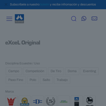
✕
Subscríbete a nuestro
boletín
y recibe infromación y descuentos
eXceL Original
Disciplina Ecuestre / Uso
Campo
Competición
De Tiro
Doma
Eventing
Paso Fino
Polo
Salto
Trabajo
Marca