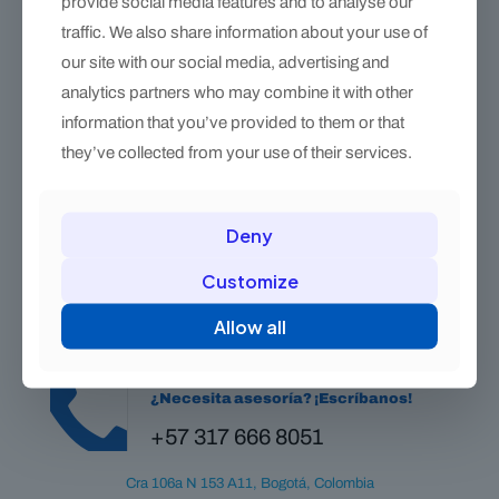
provide social media features and to analyse our
traffic. We also share information about your use of
our site with our social media, advertising and
analytics partners who may combine it with other
information that you’ve provided to them or that
they’ve collected from your use of their services.
eXceL Original – Escofina para cascos blandos y húmedos
$
115.000
Deny
Customize
Allow all
¿Necesita asesoría? ¡Escríbanos!
+57 317 666 8051
Cra 106a N 153 A11, Bogotá, Colombia