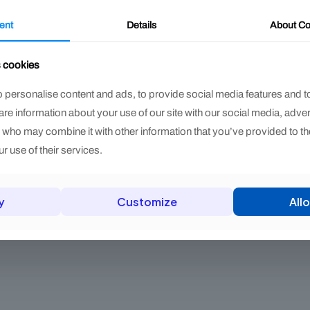
Price
.900
ent
Details
About
Co
range:
ste
$ 169.900
roducto
through
s cookies
iene
$ 209.900
últiples
 personalise content and ads, to provide social media features and t
ariantes.
hare information about your use of our site with our social media, adve
as
s who may combine it with other information that you’ve provided to th
pciones
r use of their services.
e
ueden
legir
y
Customize
Allo
n
a
ágina
e
roducto