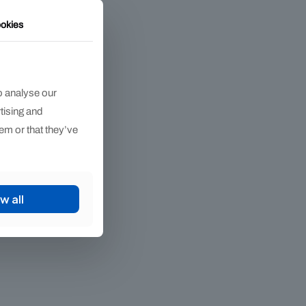
okies
o analyse our
rtising and
em or that they’ve
w all