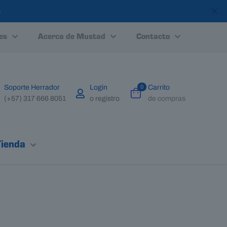
✕
s
es
Acerca de Mustad
Contacto
Soporte Herrador
Login
0
Carrito
(+57) 317 666 8051
o registro
de compras
Tienda