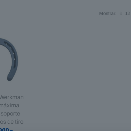
Mostrar:
6
12
 Werkman
– máxima
 soporte
os de tiro
900
–