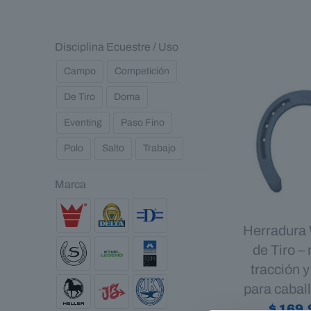
Disciplina Ecuestre / Uso
Campo
Competición
De Tiro
Doma
Eventing
Paso Fino
Polo
Salto
Trabajo
Marca
Herradura
de Tiro 
tracción y
para caball
$
169.