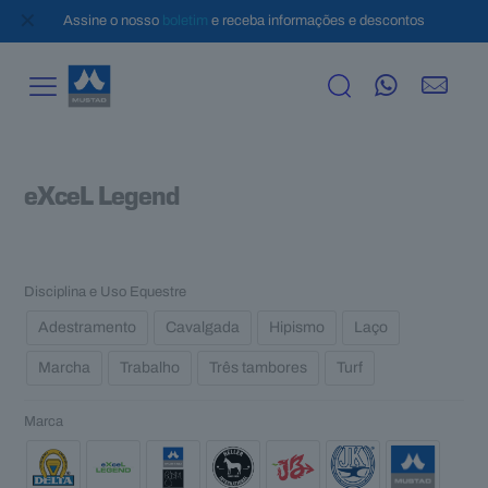
✕
Assine o nosso
boletim
e receba informações e descontos
eXceL Legend
Disciplina e Uso Equestre
Adestramento
Cavalgada
Hipismo
Laço
Marcha
Trabalho
Três tambores
Turf
Marca