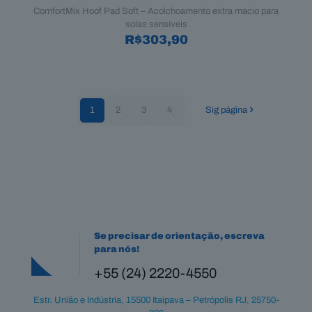
ComfortMix Hoof Pad Soft – Acolchoamento extra macio para
solas sensíveis
R$
303,90
1
2
3
4
Sig página
Se precisar de orientação, escreva
para nós!
+55 (24) 2220-4550
Estr. União e Indústria, 15500 Itaipava – Petrópolis RJ, 25750-