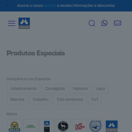
✕
Assine o nosso
boletim
e receba informações e descontos
Produtos Especiais
Disciplina e Uso Equestre
Adestramento
Cavalgada
Hipismo
Laço
Marcha
Trabalho
Três tambores
Turf
Marca