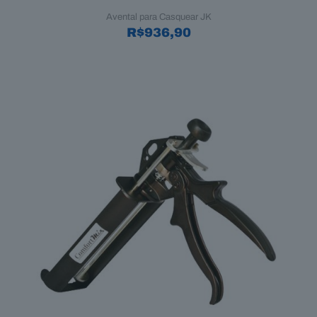
Avental para Casquear JK
R$
936,90