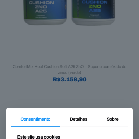
ComfortMix Hoof Cushion Soft A25 ZnO – Suporte com óxido de
zinco (verde)
R$
3.158,90
Consentimento
Detalhes
Sobre
Este site usa cookies