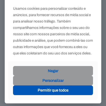
Usamos cookies para personalizar conteúdo e
anúncios, para fornecer recursos de mídia social e
para analisar nosso tráfego. Também
compartilhamos informações sobre o seu uso do
nosso site com nossos parceiros de mídia social,
publicidade e análise, que podem combiná-las com
outras informações que você forneceu a eles ou
que eles coletaram do seu uso dos serviços deles.
Comfortmix hoof cushion soft A25, 2×1,5kg Blue
R$
3.158,90
Negar
Personalizar
Permitir que todos