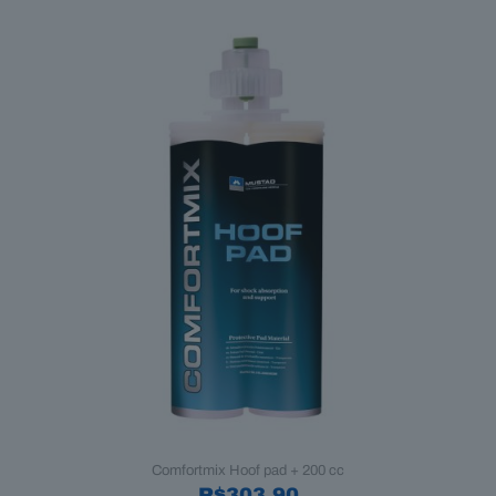
Comfortmix Hoof pad + 200 cc
R$
303,90