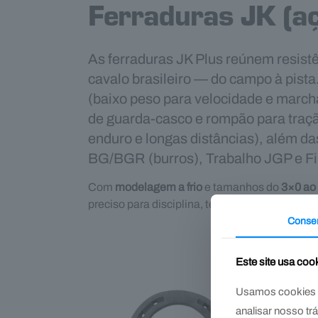
Ferraduras JK (a
As ferraduras JK Plus reúnem resistên
cavalo brasileiro — do campo à pista
(baixo peso para velocidade e marc
de guarda-casco e rompão para traç
enduro e longas distâncias), além 
BG/BGR (burros), Trabalho JGP e Fil
Com
modelagem a frio
e tamanhos do
3×0 ao
preciso para disciplina, terreno e rotina.
Conse
Este site usa coo
Usamos cookies pa
analisar nosso t