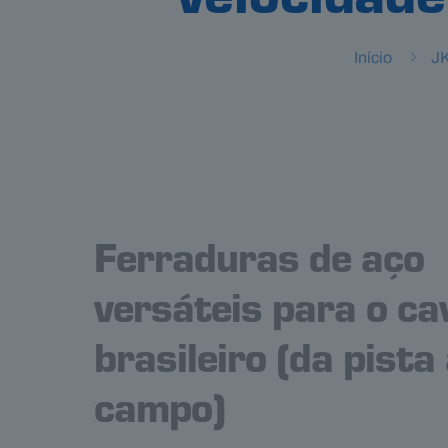
velocidade
Início
JK
Ferraduras de aço
versáteis para o ca
brasileiro (da pista
campo)