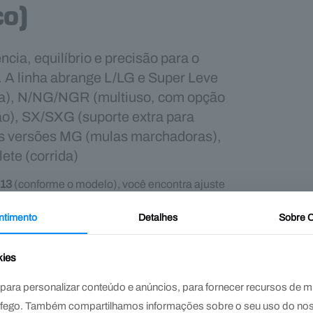
ço)
cia, equilíbrio e precisão para o
. A linha abrange L/LG e Super Leve
ha), N/NG/NGR (multiuso, com opção
ão), SX/SXG (suporte extra para
das versões MG (mulas marchadoras),
ete (corrida)
 13
(conforme o modelo), você encontra ajuste
ntimento
Detalhes
Sobre
C
kies
ra personalizar conteúdo e anúncios, para fornecer recursos de míd
ráfego. Também compartilhamos informações sobre o seu uso do no