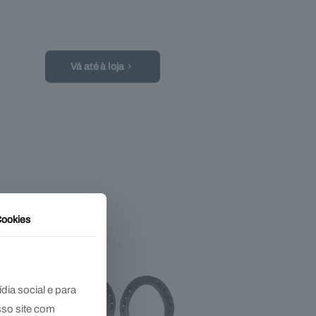
Vá até à loja
ookies
ia social e para
sso site com