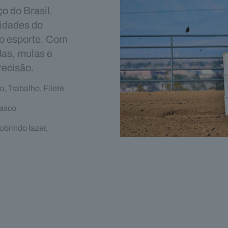
o do Brasil.
lidades do
ao esporte. Com
das, mulas e
recisão.
Trabalho, Filete
casco
brindo lazer,