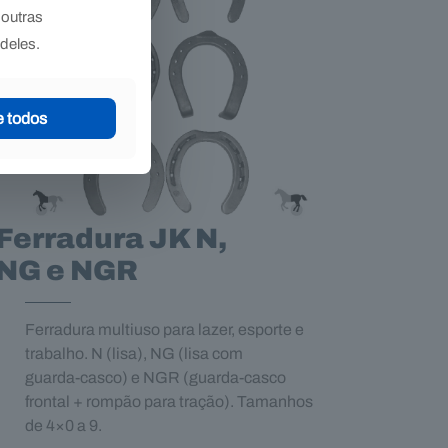
 outras
deles.
e todos
Ferradura JK N,
NG e NGR
Ferradura multiuso para lazer, esporte e
trabalho. N (lisa), NG (lisa com
guarda‑casco) e NGR (guarda‑casco
frontal + rompão para tração). Tamanhos
de 4×0 a 9.