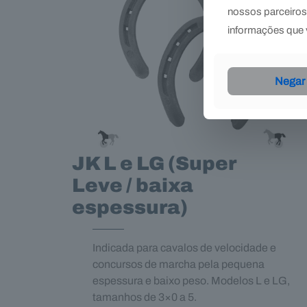
nossos parceiros 
informações que v
Negar
JK L e LG (Super
Leve / baixa
espessura)
Indicada para cavalos de velocidade e
concursos de marcha pela pequena
espessura e baixo peso. Modelos L e LG,
tamanhos de 3×0 a 5.