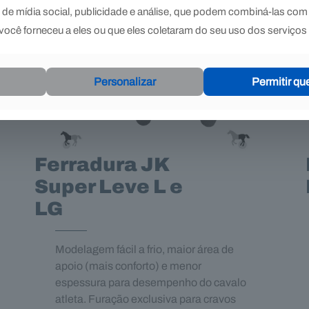
de mídia social, publicidade e análise, que podem combiná-las com
ocê forneceu a eles ou que eles coletaram do seu uso dos serviços 
Personalizar
Permitir qu
Ferradura JK
Super Leve L e
LG
Modelagem fácil a frio, maior área de
apoio (mais conforto) e menor
espessura para desempenho do cavalo
atleta. Furação exclusiva para cravos