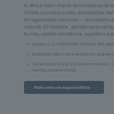
A JK é a maior marca de ferraduras de aç
Criada no e para o país, acompanha rea
ferrageamento nacional — do trabalho 
mais de 10 modelos, atende raças varia
burros, unindo resistência, equilíbrio e p
Gamas L/LG, N/NG/NGR, SX/SXG, MG, Burro, 
Modelagem fácil a frio e opções com guarda‑
Tamanhos do 3×0 ao 13 (conforme modelo), co
marcha, enduro e corrida
Fale com um especialista