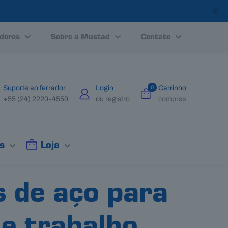
✕
adores
Sobre a Mustad
Contato
Suporte ao ferrador
Login
0
Carrinho
+55 (24) 2220-4550
ou registro
compras
s
Loja
s de aço para