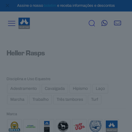
✕
Assine o nosso
boletim
e receba informações e descontos
Heller Rasps
Disciplina e Uso Equestre
Adestramento
Cavalgada
Hipismo
Laço
Marcha
Trabalho
Três tambores
Turf
Marca