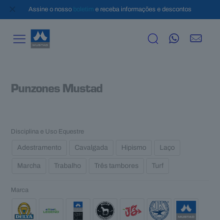
✕
Assine o nosso
boletim
e receba informações e descontos
Punzones Mustad
Disciplina e Uso Equestre
Adestramento
Cavalgada
Hipismo
Laço
Marcha
Trabalho
Três tambores
Turf
Marca