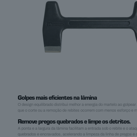
Golpes mais eficientes na lâmina
O design equilibrado distribui melhor a energia do martelo ao golpea
que o corte ou a remoção de rebites ocorrem com menos esforço e m
Remove pregos quebrados e limpe os detritos.
A ponta e a largura da lâmina facilitam a entrada sob o rebite e o ata
quebrados e encravados, acelerando a limpeza da linha de pregos e 