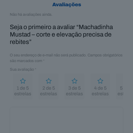
Avaliações
Não há avaliações ainda.
Seja o primeiro a avaliar “Machadinha
Mustad – corte e elevação precisa de
rebites”
O seu endereço de e-mail não será publicado.
Campos obrigatórios
são marcados com
*
Sua avaliação
*
1 de 5
2 de 5
3 de 5
4 de 5
5 de 5
estrelas
estrelas
estrelas
estrelas
estrela