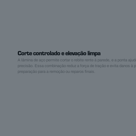
Corte controlado e elevação limpa
A lâmina de aço permite cortar o rebite rente à parede, e a ponta aju
precisão. Essa combinação reduz a força de tração e evita danos à 
preparação para a remoção ou reparos finais.