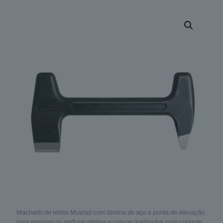
Machado de rebite Mustad com lâmina de aço e ponta de elevação
para remover ou perfurar rebites e cravos quebrados com controle,