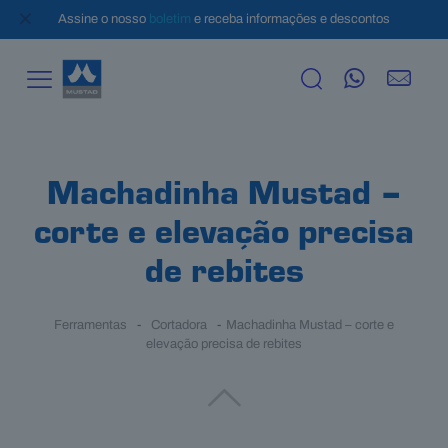
✕
Assine o nosso
boletim
e receba informações e descontos
Machadinha Mustad –
corte e elevação precisa
de rebites
Ferramentas
-
Cortadora
-
Machadinha Mustad – corte e
elevação precisa de rebites