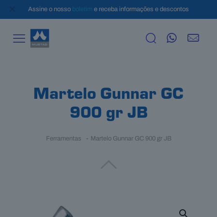
✕
Assine o nosso
boletim
e receba informações e descontos
Martelo Gunnar GC
900 gr JB
Ferramentas
-
Martelo Gunnar GC 900 gr JB