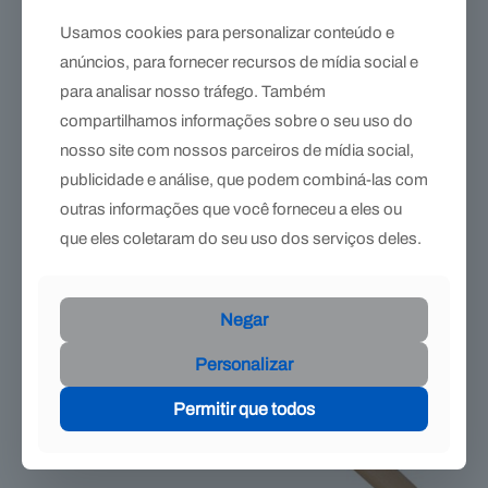
Usamos cookies para personalizar conteúdo e
Tenaz Ferradura Mustad – aderência segura em
anúncios, para fornecer recursos de mídia social e
ferraduras quentes
Faixa
R$
876,89
-
R$
932,90
para analisar nosso tráfego. Também
de
Este
compartilhamos informações sobre o seu uso do
preço:
produto
nosso site com nossos parceiros de mídia social,
R$876,89
tem
a
publicidade e análise, que podem combiná-las com
várias
R$932,90
variantes.
outras informações que você forneceu a eles ou
As
que eles coletaram do seu uso dos serviços deles.
opções
podem
ser
escolhidas
Negar
na
página
Personalizar
do
produto
Permitir que todos