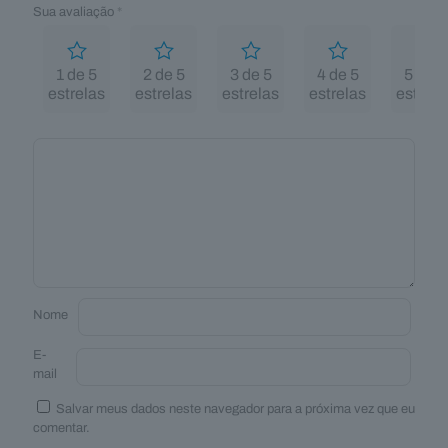
Sua avaliação
*
1 de 5
2 de 5
3 de 5
4 de 5
5 de 5
estrelas
estrelas
estrelas
estrelas
estrela
Nome
E-
mail
Salvar meus dados neste navegador para a próxima vez que eu
comentar.