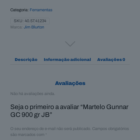
Categoria:
Ferramentas
SKU:
40.57.41234
Marca:
Jim Blurton
Descrição
Informação adicional
Avaliações
0
Avaliações
Não há avaliações ainda.
Seja o primeiro a avaliar “Martelo Gunnar
GC 900 gr JB”
O seu endereço de e-mail não será publicado.
Campos obrigatórios
são marcados com
*