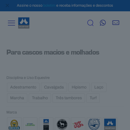
✕
Assine o nosso
boletim
e receba informações e descontos
Para cascos macios e molhados
Disciplina e Uso Equestre
Adestramento
Cavalgada
Hipismo
Laço
Marcha
Trabalho
Três tambores
Turf
Marca