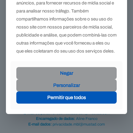
anúncios, para fornecer recursos de mídia social e
eXceL Original – Grosa para cascos macios e úmidos
para analisar nosso tráfego. Também
R$
275,90
compartilhamos informações sobre o seu uso do
nosso site com nossos parceiros de mídia social,
publicidade e análise, que podem combiná-las com
outras informações que você forneceu a eles ou
que eles coletaram do seu uso dos serviços deles.
Se precisar de orientação, escreva
Negar
para nós!
+55 (24) 2220-4550
Personalizar
Estr. União e Indústria, 15500 Itaipava – Petrópolis RJ, 25750-
Permitir que todos
226
E-mail corporativo:
sacmustadbrasil@mustad.com
Encarregado de dados:
Aline Franco
E-mail dados:
privacidade.mbl@mustad.com