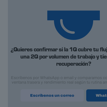
¿Quieres confirmar si la 1Q cubre tu flu
una 2Q por volumen de trabajo y ti
recuperación?
Escríbenos por WhatsApp o email y comparamos c
ventana trasera y rendimiento real según tu rutina a
Escríbenos un correo
What