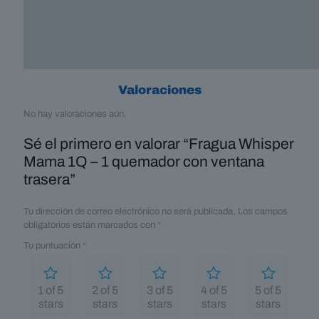
Valoraciones
No hay valoraciones aún.
Sé el primero en valorar “Fragua Whisper
Mama 1Q – 1 quemador con ventana
trasera”
Tu dirección de correo electrónico no será publicada.
Los campos
obligatorios están marcados con
*
Tu puntuación
*
1 of 5
2 of 5
3 of 5
4 of 5
5 of 5
stars
stars
stars
stars
stars