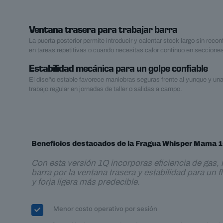
Ventana trasera para trabajar barra
La puerta posterior permite introducir y calentar stock largo sin reconfi
en tareas repetitivas o cuando necesitas calor continuo en seccione
Estabilidad mecánica para un golpe confiable
El diseño estable favorece maniobras seguras frente al yunque y un
trabajo regular en jornadas de taller o salidas a campo.
Beneficios destacados de la Fragua Whisper Mama 
Con esta versión 1Q incorporas eficiencia de gas,
barra por la ventana trasera y estabilidad para un f
y forja ligera más predecible.
Menor costo operativo por sesión