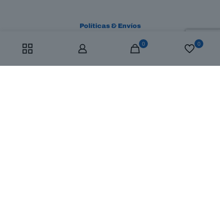
Políticas & Envíos
0
0
¿Cómo funcionan?
Envío gratuito
FAQ
© 2025 Mustad Colombia | All Rights Reserved | Diseñado y
Desarrollado por
AGC