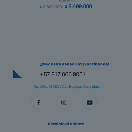
aluminio
Original
Current
$
3.499.000
$
3.699.000
price
price
was:
is:
$ 3.699.000.
$ 3.499.000.
¿Necesita asesoría? ¡Escríbanos!
+57 317 666 8051
Cra 106a N 153 A11, Bogotá, Colombia
Servicio al cliente