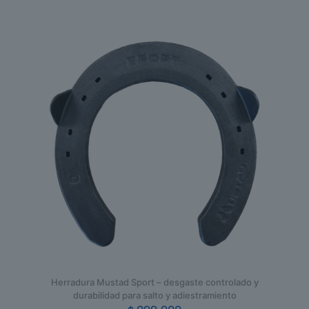
producto
tiene
múltiples
variantes.
Las
opciones
se
pueden
elegir
en
la
página
de
producto
Herradura Mustad Sport – desgaste controlado y
durabilidad para salto y adiestramiento