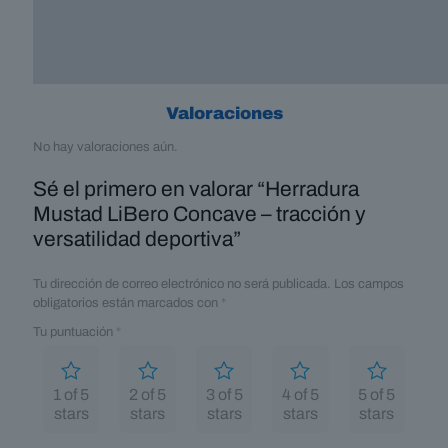
Valoraciones
No hay valoraciones aún.
Sé el primero en valorar “Herradura
Mustad LiBero Concave – tracción y
versatilidad deportiva”
Tu dirección de correo electrónico no será publicada.
Los campos
obligatorios están marcados con
*
Tu puntuación
*
1 of 5
2 of 5
3 of 5
4 of 5
5 of 5
stars
stars
stars
stars
stars