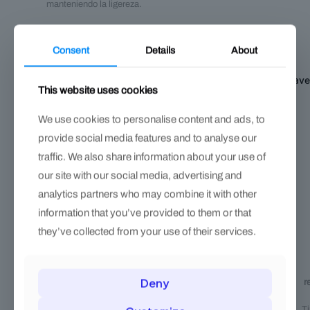
manteniendo la ligereza.
Consent
Details
About
Tabla de especificaciónes de la Herradura LiBero Concav
This website uses cookies
We use cookies to personalise content and ads, to
provide social media features and to analyse our
traffic. We also share information about your use of
our site with our social media, advertising and
analytics partners who may combine it with other
information that you’ve provided to them or that
they’ve collected from your use of their services.
SKU /
Variación
Clip
Deny
Código
r
Mano 2x0 con pestaña
11.1.95310
Con pestaña
T