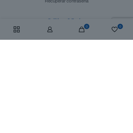
Recuperar contraseña
Políticas & Envíos
0
0
¿Cómo funcionan?
Envío gratuito
FAQ
© 2025 Mustad Colombia | All Rights Reserved | Diseñado y
Desarrollado por
AGC