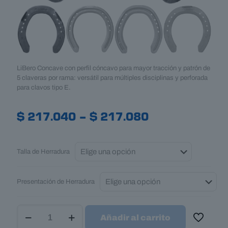
LiBero Concave con perfil cóncavo para mayor tracción y patrón de
5 claveras por rama: versátil para múltiples disciplinas y perforada
para clavos tipo E.
Price
$
217.040
–
$
217.080
range:
$ 217.040
Talla de Herradura
through
$ 217.080
Presentación de Herradura
Herradura
Añadir al carrito
Mustad