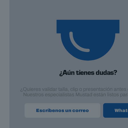
¿Aún tienes dudas?
¿Quieres validar talla, clip o presentación ante
Nuestros especialistas Mustad están listos par
Escríbenos un correo
What