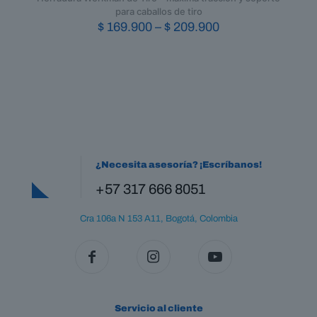
para caballos de tiro
Price
$
169.900
–
$
209.900
range:
Este
$ 169.900
producto
through
tiene
$ 209.900
múltiples
variantes.
Las
opciones
se
pueden
¿Necesita asesoría? ¡Escríbanos!
elegir
en
+57 317 666 8051
la
página
Cra 106a N 153 A11, Bogotá, Colombia
de
producto
Servicio al cliente