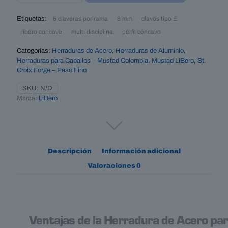
LiBero
Concave
Etiquetas:
–
5 claveras por rama
8 mm
clavos tipo E
tracción
libero concave
multi disciplina
perfil cóncavo
y
versatilidad
Categorías:
Herraduras de Acero
,
Herraduras de Aluminio
,
deportiva
Herraduras para Caballos – Mustad Colombia
,
Mustad LiBero
,
St.
cantidad
Croix Forge – Paso Fino
SKU:
N/D
Marca:
LiBero
Descripción
Información adicional
Valoraciones
0
Ventajas de la Herradura de Acero par