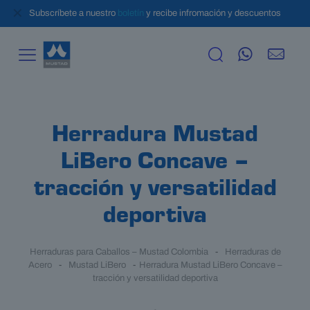
✕
Subscríbete a nuestro
boletín
y recibe infromación y descuentos
Herradura Mustad
LiBero Concave –
tracción y versatilidad
deportiva
Herraduras para Caballos – Mustad Colombia
-
Herraduras de
Acero
-
Mustad LiBero
-
Herradura Mustad LiBero Concave –
tracción y versatilidad deportiva