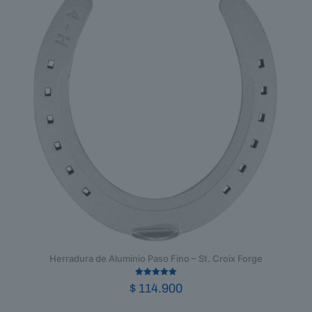
Herradura de Aluminio Paso Fino – St. Croix Forge
Valorado en
$
114.900
5.00
de 5
Este