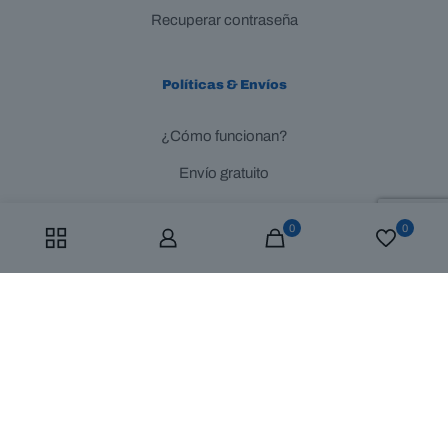
Recuperar contraseña
Políticas & Envíos
¿Cómo funcionan?
Envío gratuito
FAQ
0
0
© 2025 Mustad Colombia | All Rights Reserved | Diseñado y
Desarrollado por
AGC