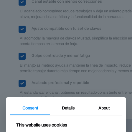
Canal estable con menos correcciones
El acanalado homogéneo reduce retrabajos y deja un asiento predec
clavo, mejorando la estética y la funcionalidad de la herradura.
Ajuste compatible con tu set de clavos
Al acomodar la mayoría de clavos Mustad, simplifica la elección en 
acorta tiempos en la mesa de forja.
Golpe controlado y menor fatiga
El mango asimétrico ayuda a mantener la línea de impacto, reduce 
permite trabajar durante más tiempo con mejor cadencia y menos 
Acabado profesional y repetible
Al estandarizar el canal, obtienes un resultado consistente entre he
ideal para caballos de trabajo, deporte o uso recreativo.
Consent
Details
About
This website uses cookies