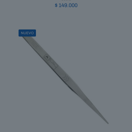
$
149.000
NUEVO