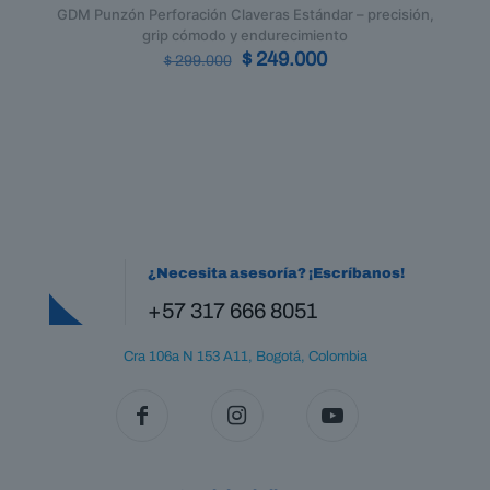
GDM Punzón Perforación Claveras Estándar – precisión,
grip cómodo y endurecimiento
Original
Current
$
249.000
$
299.000
price
price
was:
is:
$ 299.000.
$ 249.000.
¿Necesita asesoría? ¡Escríbanos!
+57 317 666 8051
Cra 106a N 153 A11, Bogotá, Colombia