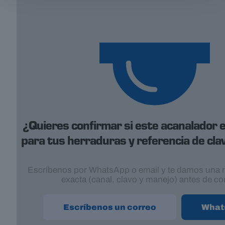
¿Quieres confirmar si este acanalador e
para tus herraduras y referencia de cl
Escríbenos por WhatsApp o email y te damos una
exacta (canal, clavo y manejo) antes de co
Escríbenos un correo
What