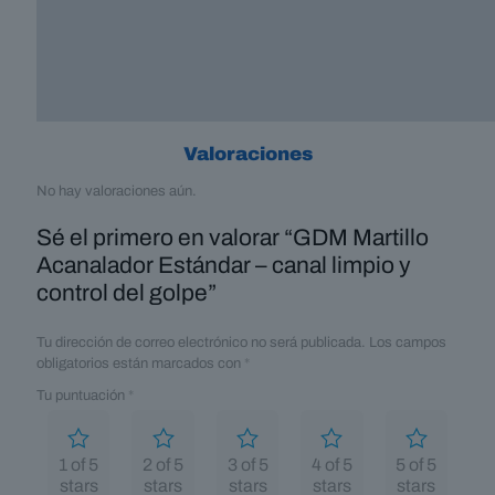
Valoraciones
No hay valoraciones aún.
Sé el primero en valorar “GDM Martillo
Acanalador Estándar – canal limpio y
control del golpe”
Tu dirección de correo electrónico no será publicada.
Los campos
obligatorios están marcados con
*
Tu puntuación
*
1 of 5
2 of 5
3 of 5
4 of 5
5 of 5
stars
stars
stars
stars
stars