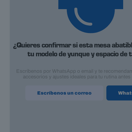
¿Quieres confirmar si esta mesa abatibl
tu modelo de yunque y espacio de 
Escríbenos por WhatsApp o email y te recomendam
accesorios y ajustes ideales para tu rutina antes
Escríbenos un correo
What