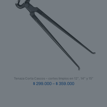
Tenaza Corta Cascos – cortes limpios en 12″, 14″ y 15″
Price
$
299.000
–
$
359.000
range:
Este
$ 299.000
producto
through
tiene
$ 359.000
múltiples