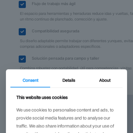
Flujo de trabajo más ágil
El espacio para herramientas y herraduras reduce idas y vueltas, 
un ritmo continuo de planchado, corrección y ajuste.
Compatibilidad asegurada
Su diseño adaptable permite trabajar con diferentes yunques, evit
compras adicionales o adaptadores específicos.
Solución pensada para campo y taller
Combina robustez con portabilidad, útil para competencias, visitas
y operaciones diarias en banco.
Consent
Details
About
This website uses cookies
We use cookies to personalise content and ads, to
provide social media features and to analyse our
traffic. We also share information about your use of