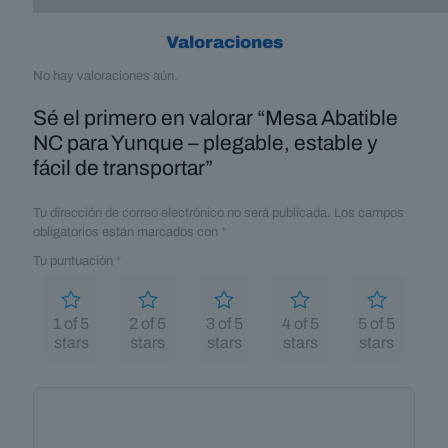
Valoraciones
No hay valoraciones aún.
Sé el primero en valorar “Mesa Abatible
NC para Yunque – plegable, estable y
fácil de transportar”
Tu dirección de correo electrónico no será publicada.
Los campos
obligatorios están marcados con
*
Tu puntuación
*
1 of 5
2 of 5
3 of 5
4 of 5
5 of 5
stars
stars
stars
stars
stars