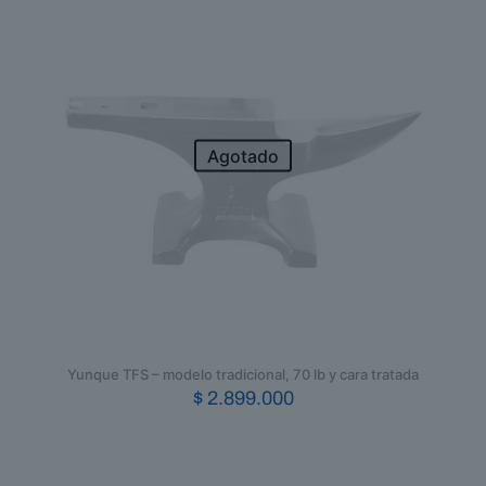
variantes.
Las
opciones
se
pueden
elegir
en
la
Agotado
página
de
producto
Yunque TFS – modelo tradicional, 70 lb y cara tratada
$
2.899.000