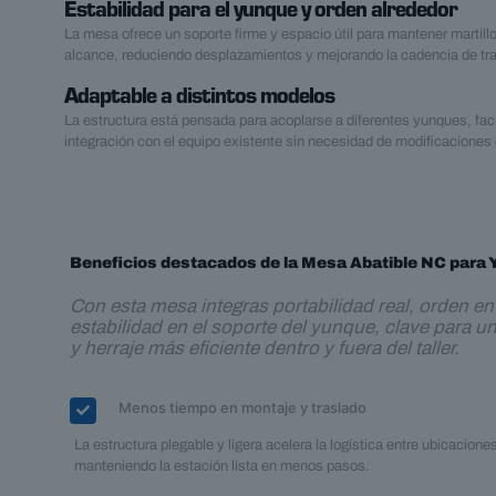
Estabilidad para el yunque y orden alrededor
La mesa ofrece un soporte firme y espacio útil para mantener martillo
alcance, reduciendo desplazamientos y mejorando la cadencia de tra
Adaptable a distintos modelos
La estructura está pensada para acoplarse a diferentes yunques, faci
integración con el equipo existente sin necesidad de modificaciones
Beneficios destacados de la Mesa Abatible NC para
Con esta mesa integras portabilidad real, orden en 
estabilidad en el soporte del yunque, clave para un 
y herraje más eficiente dentro y fuera del taller.
Menos tiempo en montaje y traslado
La estructura plegable y ligera acelera la logística entre ubicacione
manteniendo la estación lista en menos pasos.