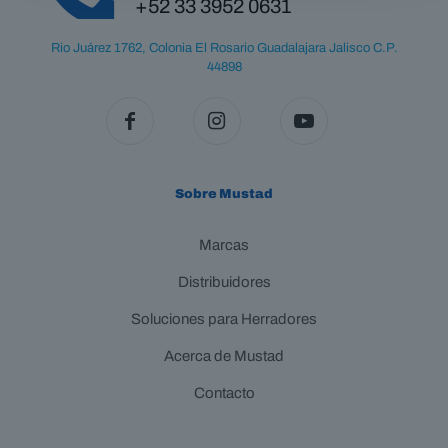
+52 33 3952 0631
la
página
Rio Juárez 1762, Colonia El Rosario Guadalajara Jalisco C.P.
de
44898
producto
Sobre Mustad
Marcas
Distribuidores
Soluciones para Herradores
Acerca de Mustad
Contacto