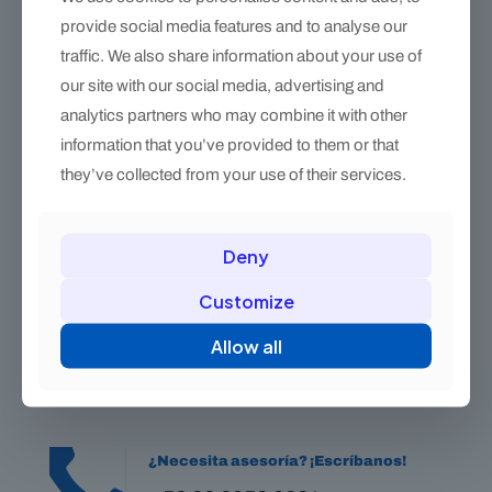
provide social media features and to analyse our
traffic. We also share information about your use of
our site with our social media, advertising and
analytics partners who may combine it with other
information that you’ve provided to them or that
they’ve collected from your use of their services.
Herradura Polo Rosca – juego Mano/Pata con rosca y pestaña
$
180.00
Deny
Este
Customize
producto
tiene
Allow all
múltiples
variantes.
Las
opciones
se
pueden
¿Necesita asesoría? ¡Escríbanos!
elegir
en