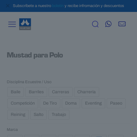
✕
Subscríbete a nuestro
boletín
y recibe infromación y descuentos
Mustad para Polo
Disciplina Ecuestre / Uso
Baile
Barriles
Carreras
Charrería
Competición
De Tiro
Doma
Eventing
Paseo
Reining
Salto
Trabajo
Marca