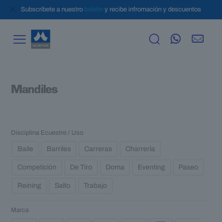
✕
Subscríbete a nuestro
boletín
y recibe infromación y descuentos
Mandiles
Disciplina Ecuestre / Uso
Baile
Barriles
Carreras
Charrería
Competición
De Tiro
Doma
Eventing
Paseo
Reining
Salto
Trabajo
Marca