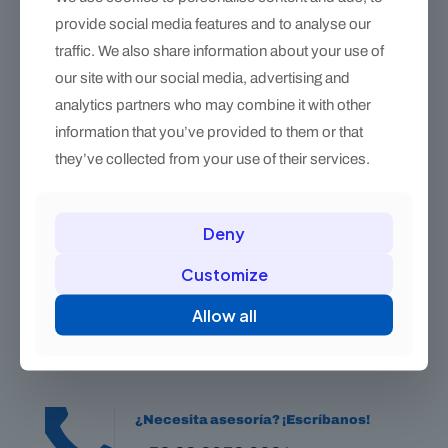
provide social media features and to analyse our
traffic. We also share information about your use of
our site with our social media, advertising and
analytics partners who may combine it with other
information that you’ve provided to them or that
they’ve collected from your use of their services.
Chaparrera Premium Derby – cuero con imán y bolsillo antifuego
$
2,730.00
Deny
Customize
Allow all
¿Necesita asesoría? ¡Escríbanos!