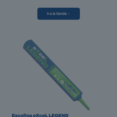
Ir a la tienda
Escofina eXceL LEGEND