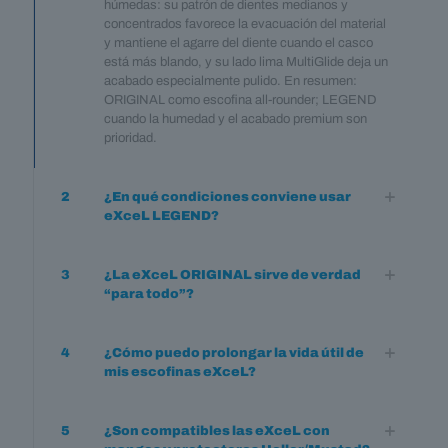
húmedas: su patrón de dientes medianos y
concentrados favorece la evacuación del material
y mantiene el agarre del diente cuando el casco
está más blando, y su lado lima MultiGlide deja un
acabado especialmente pulido. En resumen:
ORIGINAL como escofina all-rounder; LEGEND
cuando la humedad y el acabado premium son
prioridad.
2
¿En qué condiciones conviene usar
eXceL LEGEND?
3
¿La eXceL ORIGINAL sirve de verdad
“para todo”?
4
¿Cómo puedo prolongar la vida útil de
mis escofinas eXceL?
5
¿Son compatibles las eXceL con