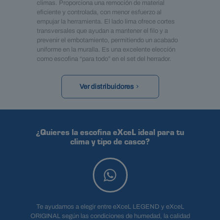
climas. Proporciona una remoción de material
eficiente y controlada, con menor esfuerzo al
empujar la herramienta. El lado lima ofrece cortes
transversales que ayudan a mantener el filo y a
prevenir el embotamiento, permitiendo un acabado
uniforme en la muralla. Es una excelente elección
como escofina “para todo” en el set del herrador.
Ver distribuidores
¿Quieres la escofina eXceL ideal para tu
clima y tipo de casco?
Te ayudamos a elegir entre eXceL LEGEND y eXceL
ORIGINAL según las condiciones de humedad, la calidad