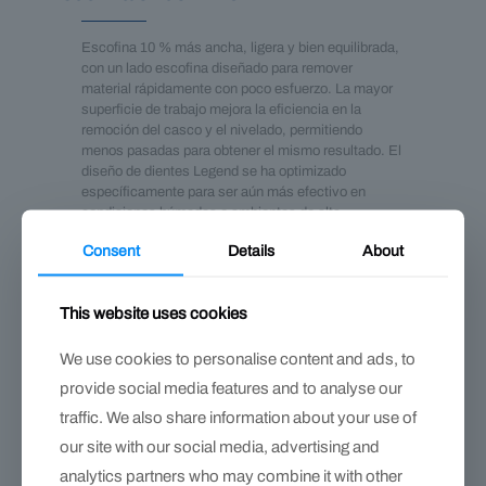
Escofina 10 % más ancha, ligera y bien equilibrada,
con un lado escofina diseñado para remover
material rápidamente con poco esfuerzo. La mayor
superficie de trabajo mejora la eficiencia en la
remoción del casco y el nivelado, permitiendo
menos pasadas para obtener el mismo resultado. El
diseño de dientes Legend se ha optimizado
específicamente para ser aún más efectivo en
condiciones húmedas o ambientes de alta
humedad, evitando que la escofina se “llene”
Consent
Details
About
demasiado rápido. El lado lima incorpora un patrón
Multiglide que deja un acabado profesional, liso y
pulido en la muralla, reduciendo la necesidad de
This website uses cookies
pasos de terminación adicionales.
We use cookies to personalise content and ads, to
Ver distribuidores
provide social media features and to analyse our
traffic. We also share information about your use of
our site with our social media, advertising and
analytics partners who may combine it with other