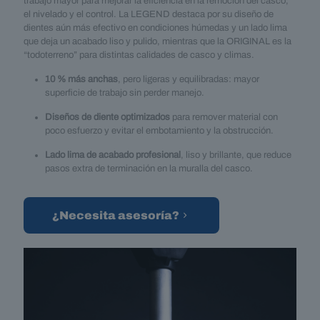
trabajo mayor para mejorar la eficiencia en la remoción del casco,
el nivelado y el control. La LEGEND destaca por su diseño de
dientes aún más efectivo en condiciones húmedas y un lado lima
que deja un acabado liso y pulido, mientras que la ORIGINAL es la
“todoterreno” para distintas calidades de casco y climas.
10 % más anchas
, pero ligeras y equilibradas: mayor
superficie de trabajo sin perder manejo.
Diseños de diente optimizados
para remover material con
poco esfuerzo y evitar el embotamiento y la obstrucción.
Lado lima de acabado profesional
, liso y brillante, que reduce
pasos extra de terminación en la muralla del casco.
¿Necesita asesoría?