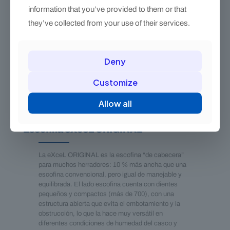
information that you’ve provided to them or that
they’ve collected from your use of their services.
Deny
Customize
Allow all
Escofina eXceL ORIGINAL
La eXceL ORIGINAL es la escofina “de cabecera”
para muchos herradores: 10 % más ancha que una
escofina convencional, pero igual de manejable y
equilibrada. El lado escofina cuenta con dientes
pequeños y compactos (más de 700), con una
estructura abierta que evita el embotamiento y la
obstrucción, lo que la hace muy versátil en
diferentes condiciones de humedad del casco y