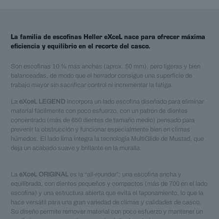
La familia de escofinas Heller eXceL nace para ofrecer máxima
eficiencia y equilibrio en el recorte del casco.
Son escofinas 10 % más anchas (aprox. 50 mm), pero ligeras y bien
balanceadas, de modo que el herrador consigue una superficie de
trabajo mayor sin sacrificar control ni incrementar la fatiga.
La
eXceL LEGEND
incorpora un lado escofina diseñado para eliminar
material fácilmente con poco esfuerzo, con un patrón de dientes
concentrado (más de 650 dientes de tamaño medio) pensado para
prevenir la obstrucción y funcionar especialmente bien en climas
húmedos. El lado lima integra la tecnología MultiGlide de Mustad, que
deja un acabado suave y brillante en la muralla.
La
eXceL ORIGINAL
es la “all-rounder”: una escofina ancha y
equilibrada, con dientes pequeños y compactos (más de 700 en el lado
escofina) y una estructura abierta que evita el taponamiento, lo que la
hace versátil para una gran variedad de climas y calidades de casco.
Su diseño permite remover material con poco esfuerzo y mantener un