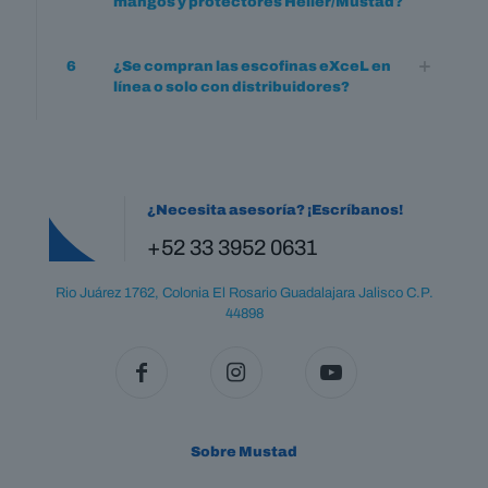
mangos y protectores Heller/Mustad?
6
¿Se compran las escofinas eXceL en
línea o solo con distribuidores?
¿Necesita asesoría? ¡Escríbanos!
+52 33 3952 0631
Rio Juárez 1762, Colonia El Rosario Guadalajara Jalisco C.P.
44898
Sobre Mustad