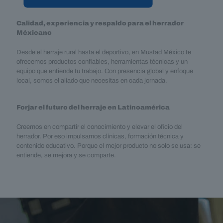
Calidad, experiencia y respaldo para el herrador
Méxicano
Desde el herraje rural hasta el deportivo, en Mustad México te
ofrecemos productos confiables, herramientas técnicas y un
equipo que entiende tu trabajo. Con presencia global y enfoque
local, somos el aliado que necesitas en cada jornada.
Forjar el futuro del herraje en Latinoamérica
Creemos en compartir el conocimiento y elevar el oficio del
herrador. Por eso impulsamos clínicas, formación técnica y
contenido educativo. Porque el mejor producto no solo se usa: se
entiende, se mejora y se comparte.