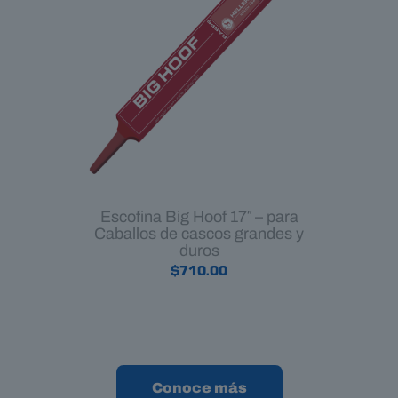
Escofina Big Hoof 17″ – para
Caballos de cascos grandes y
duros
$
710.00
Conoce más