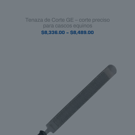
Tenaza de Corte GE – corte preciso
para cascos equinos
Price
$
8,336.00
–
$
8,489.00
range:
$8,336.00
through
$8,489.00