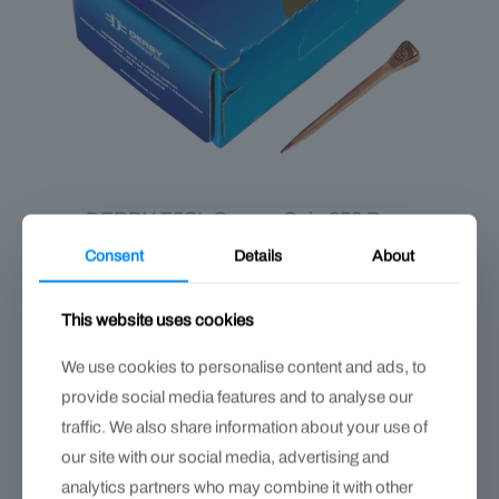
DERBY E5SL Copper Caja 250 Pzs –
clavo E Slim con recubrimiento de
Consent
Details
About
cobre
$
350.00
This website uses cookies
We use cookies to personalise content and ads, to
provide social media features and to analyse our
traffic. We also share information about your use of
our site with our social media, advertising and
analytics partners who may combine it with other