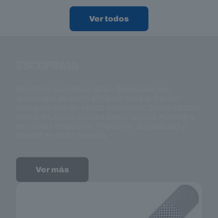
Ver todos
ESCOFINAS
Nuestras escofinas están diseñadas con
tecnología de corte eficiente para enfrentar
cualquier tipo de casco mexicano: desde cascos
secos en zonas rurales hasta cascos húmedos
en climas tropicales. Precisión, durabilidad y
control en cada pasada.
Ver más