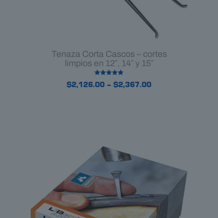
Tenaza Corta Cascos – cortes
limpios en 12″, 14″ y 15″
Valorado en
Price
$
2,126.00
–
$
2,367.00
5.00
de 5
range:
$2,126.00
through
$2,367.00