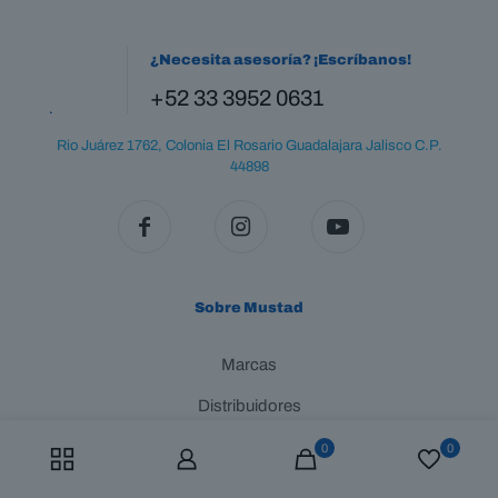
t
h
¿Necesita asesoría? ¡Escríbanos!
i
s
+52 33 3952 0631
f
i
Rio Juárez 1762, Colonia El Rosario Guadalajara Jalisco C.P.
e
l
44898
d
e
m
p
t
y
Sobre Mustad
.
Marcas
Distribuidores
Soluciones para Herradores
0
0
Acerca de Mustad