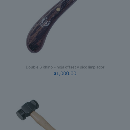
Double S Rhino – hoja offset y pico limpiador
$
1,000.00
Este
producto
tiene
múltiples
variantes.
Las
opciones
se
pueden