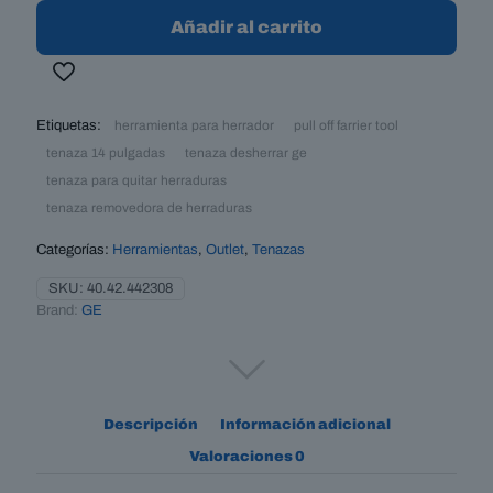
GE
Añadir al carrito
14”
–
extracción
y
apertura
Etiquetas:
herramienta para herrador
pull off farrier tool
de
tenaza 14 pulgadas
tenaza desherrar ge
herraduras
cantidad
tenaza para quitar herraduras
tenaza removedora de herraduras
Categorías:
Herramientas
,
Outlet
,
Tenazas
SKU:
40.42.442308
Brand:
GE
Descripción
Información adicional
Valoraciones
0