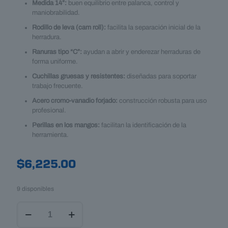
Medida 14”:
buen equilibrio entre palanca, control y
maniobrabilidad.
Rodillo de leva (cam roll):
facilita la separación inicial de la
herradura.
Ranuras tipo “C”:
ayudan a abrir y enderezar herraduras de
forma uniforme.
Cuchillas gruesas y resistentes:
diseñadas para soportar
trabajo frecuente.
Acero cromo-vanadio forjado:
construcción robusta para uso
profesional.
Perillas en los mangos:
facilitan la identificación de la
herramienta.
$
6,225.00
9 disponibles
Tenaza
de
Desherrar