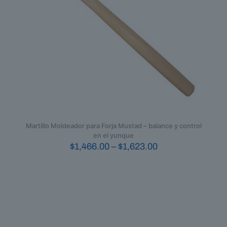
elegir
en
la
página
de
producto
Martillo Moldeador para Forja Mustad – balance y control
en el yunque
Price
$
1,466.00
–
$
1,623.00
range:
Este
$1,466.00
producto
through
tiene
$1,623.00
múltiples
variantes.
Las
opciones
se