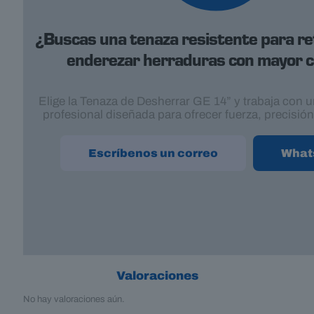
¿Buscas una tenaza resistente para reti
enderezar herraduras con mayor c
Elige la Tenaza de Desherrar GE 14” y trabaja con 
profesional diseñada para ofrecer fuerza, precisión
Escríbenos un correo
What
Valoraciones
No hay valoraciones aún.