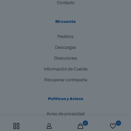
Contacto
Mi cuenta
Pedidos
Descargas
Direcciones
Información de Cuenta
Recuperar contraseña
Políticas y Avisos
Aviso de privacidad
0
0
Términos y Condiciones