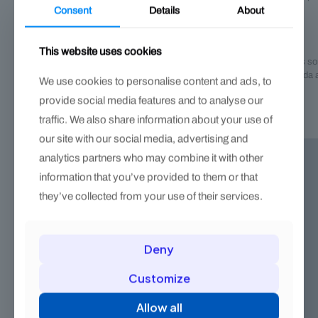
fuerza excesiva.
Consent
Details
About
Durabilidad para uso profesional
This website uses cookies
El acero cromo-vanadio forjado está pensado para herramientas s
presión, torsión y uso frecuente. Esta construcción robusta ayuda
We use cookies to personalise content and ads, to
la funcionalidad de la tenaza en rutinas de trabajo exigentes.
provide social media features and to analyse our
traffic. We also share information about your use of
our site with our social media, advertising and
analytics partners who may combine it with other
information that you’ve provided to them or that
they’ve collected from your use of their services.
Deny
Customize
Allow all