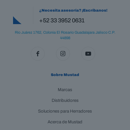
pueden
¿Necesita asesoría? ¡Escríbanos!
elegir
en
+52 33 3952 0631
la
página
Rio Juárez 1762, Colonia El Rosario Guadalajara Jalisco C.P.
de
44898
producto
Sobre Mustad
Marcas
Distribuidores
Soluciones para Herradores
Acerca de Mustad