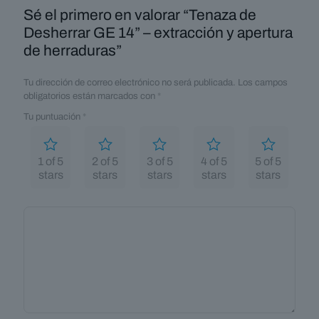
Sé el primero en valorar “Tenaza de
Desherrar GE 14” – extracción y apertura
de herraduras”
Tu dirección de correo electrónico no será publicada.
Los campos
obligatorios están marcados con
*
Tu puntuación
*
1 of 5
2 of 5
3 of 5
4 of 5
5 of 5
stars
stars
stars
stars
stars