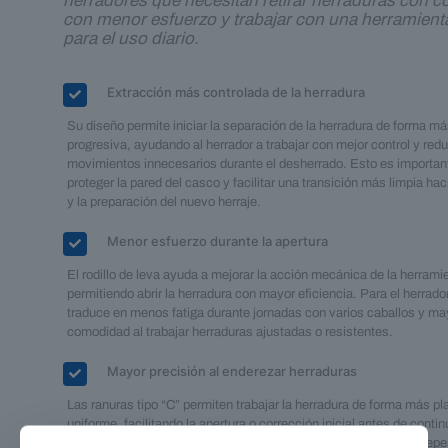
herradores que necesitan retirar herraduras con con
con menor esfuerzo y trabajar con una herramient
para el uso diario.
Extracción más controlada de la herradura
Su diseño permite iniciar la separación de la herradura de forma m
progresiva, ayudando al herrador a trabajar con mejor control y red
movimientos innecesarios durante el desherrado. Esto es importan
proteger la pared del casco y facilitar una transición más limpia haci
y la preparación del nuevo herraje.
Menor esfuerzo durante la apertura
El rodillo de leva ayuda a mejorar la acción mecánica de la herrami
permitiendo abrir la herradura con mayor eficiencia. Para el herrado
traduce en menos fatiga durante jornadas con varios caballos y ma
comodidad al trabajar herraduras ajustadas o resistentes.
Mayor precisión al enderezar herraduras
Las ranuras tipo “C” permiten trabajar la herradura de forma más pl
uniforme, facilitando la apertura o corrección inicial antes de contin
proceso de ajuste. Esto aporta orden al flujo de trabajo y evita dep