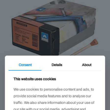
Consent
Details
About
This website uses cookies
Clavos Mustad Copper – con recubrimiento de cobre
Price
$
418.00
–
$
474.00
We use cookies to personalise content and ads, to
range:
Este
provide social media features and to analyse our
$418.00
producto
traffic. We also share information about your use of
through
tiene
$474.00
our site with our social media, advertising and
múltiples