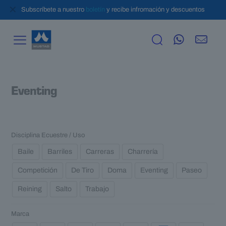
✕
Subscríbete a nuestro
boletín
y recibe infromación y descuentos
Eventing
Disciplina Ecuestre / Uso
Baile
Barriles
Carreras
Charrería
Competición
De Tiro
Doma
Eventing
Paseo
Reining
Salto
Trabajo
Marca