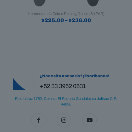
Herraduras de Cala o Reining Double S (PAR)
Price
$
225.00
–
$
236.00
range:
Este
$225.00
producto
through
tiene
$236.00
múltiples
variantes.
Las
opciones
se
pueden
¿Necesita asesoría? ¡Escríbanos!
elegir
en
+52 33 3952 0631
la
página
Rio Juárez 1762, Colonia El Rosario Guadalajara Jalisco C.P.
de
44898
producto