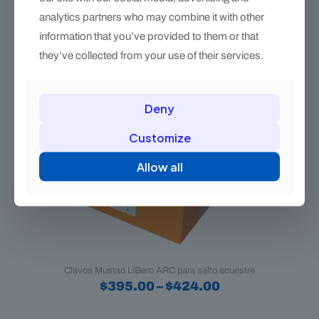
variantes.
analytics partners who may combine it with other
Las
information that you’ve provided to them or that
opciones
se
they’ve collected from your use of their services.
pueden
elegir
en
Deny
la
página
de
Customize
producto
Allow all
Clavos Mustad LiBero ARC para salto ecuestre
Price
$
395.00
–
$
424.00
range:
Este
$395.00
producto