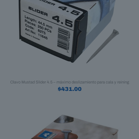
en
la
página
de
producto
Clavo Mustad Slider 4.5 – máximo deslizamiento para cala y reining
$
431.00