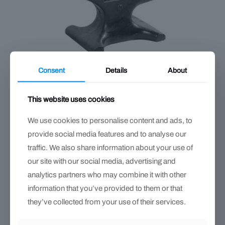
Consent
Details
About
This website uses cookies
Yunque TFS – modelo tradicional, 100 lb
$
16,417.00
We use cookies to personalise content and ads, to
provide social media features and to analyse our
traffic. We also share information about your use of
EN OFERTA
our site with our social media, advertising and
analytics partners who may combine it with other
information that you’ve provided to them or that
they’ve collected from your use of their services.