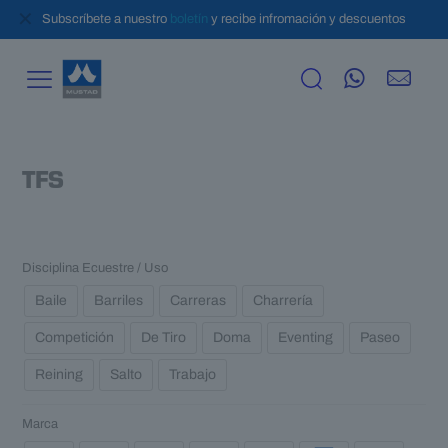
✕
Subscríbete a nuestro
boletín
y recibe infromación y descuentos
TFS
Disciplina Ecuestre / Uso
Baile
Barriles
Carreras
Charrería
Competición
De Tiro
Doma
Eventing
Paseo
Reining
Salto
Trabajo
Marca