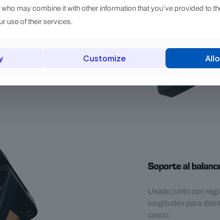
s who may combine it with other information that you’ve provided to th
r use of their services.
y
Customize
Allo
Soporte al balance
Usado junto con regla
longitudes para distr
casco.