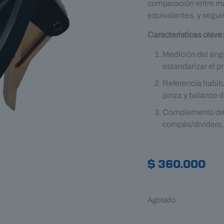
comparación entre ma
equivalentes, y seguim
Características clave
Medición del ángul
estandarizar el p
Referencia habitua
pinza y balance d
Complemento de o
compás/dividers, 
$
360.000
Agotado