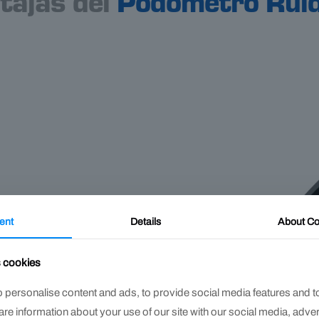
tajas del
Podómetro Rui
ent
Details
About
Co
ás consistentes
s cookies
ncia que ayuda a
 personalise content and ads, to provide social media features and t
ar cambios y
hare information about your use of our site with our social media, adve