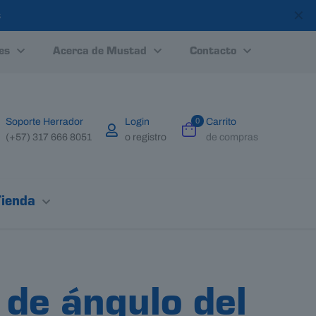
✕
s
es
Acerca de Mustad
Contacto
Soporte Herrador
Login
0
Carrito
(+57) 317 666 8051
o registro
de compras
Tienda
de ángulo del