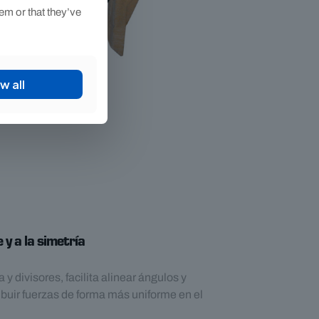
em or that they’ve
w all
 y a la simetría
 y divisores, facilita alinear ángulos y
ibuir fuerzas de forma más uniforme en el