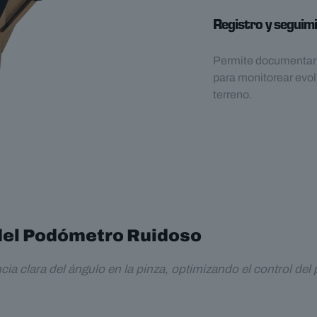
Registro y seguimi
Permite documentar el
para monitorear evol
terreno.
del Podómetro Ruidoso
a clara del ángulo en la pinza, optimizando el control del p