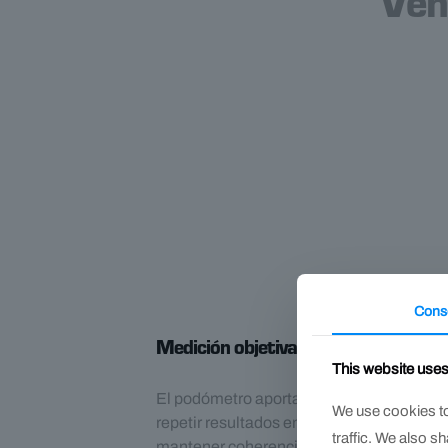
Ven
Cons
Medición objetiva para decisiones m
This website use
El podómetro aporta un número de refere
We use cookies to
repetir resultados entre sesiones, registr
traffic. We also s
mantener coherencia entre pies pares.