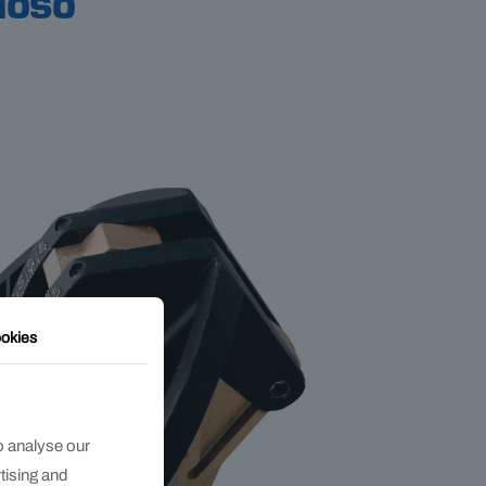
doso
okies
o analyse our
rtising and