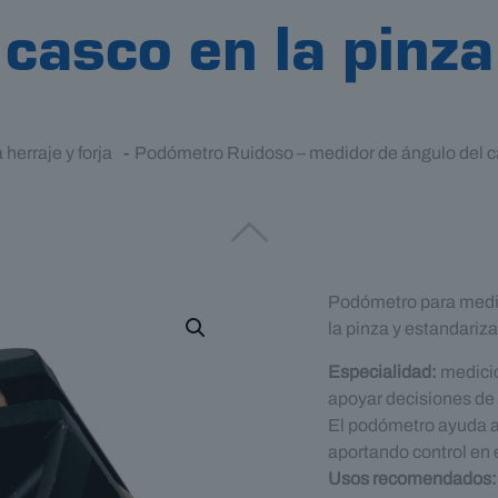
casco en la pinza
herraje y forja
-
Podómetro Ruidoso – medidor de ángulo del ca
Podómetro para medir 
la pinza y estandarizar
Especialidad:
medició
apoyar decisiones de 
El podómetro ayuda a 
aportando control en 
Usos recomendados