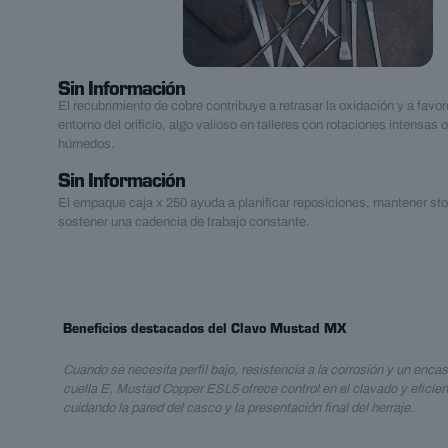
Sin Información
El recubrimiento de cobre contribuye a retrasar la oxidación y a favor
entorno del orificio, algo valioso en talleres con rotaciones intensas
húmedos.
Sin Información
El empaque caja x 250 ayuda a planificar reposiciones, mantener sto
sostener una cadencia de trabajo constante.
Beneficios destacados del Clavo Mustad MX
Cuando se necesita perfil bajo, resistencia a la corrosión y un encas
cuella E, Mustad Copper ESL5 ofrece control en el clavado y eficienci
cuidando la pared del casco y la presentación final del herraje.