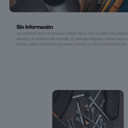
Sin Información
La cabeza E-Slim se acopla a cuellas tipo E con un perfil más angost
asiento y la estética del montaje. El vástago delgado y pulido sigue u
limpia, reduce la invasión de pared y facilita un clinch uniforme entre