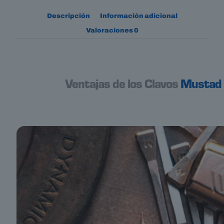
Descripción
Información adicional
Valoraciones
0
Ventajas de los Clavos
Mustad