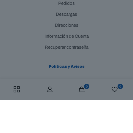
Pedidos
Descargas
Direcciones
Información de Cuenta
Recuperar contraseña
Políticas y Avisos
Aviso de privacidad
0
0
Términos y Condiciones
© 2026 Mustad México | All Rights Reserved | Diseñado y
Desarrollado por
AGC