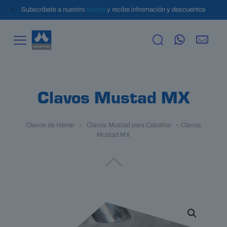
✕
Subscríbete a nuestro
boletín
y recibe infromación y descuentos
Clavos Mustad MX
Clavos de Herrar
-
Clavos Mustad para Caballos
-
Clavos
Mustad MX