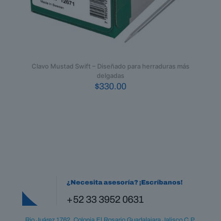
Clavo Mustad Swift – Diseñado para herraduras más
delgadas
$
330.00
¿Necesita asesoría? ¡Escríbanos!
+52 33 3952 0631
Rio Juárez 1762, Colonia El Rosario Guadalajara Jalisco C.P.