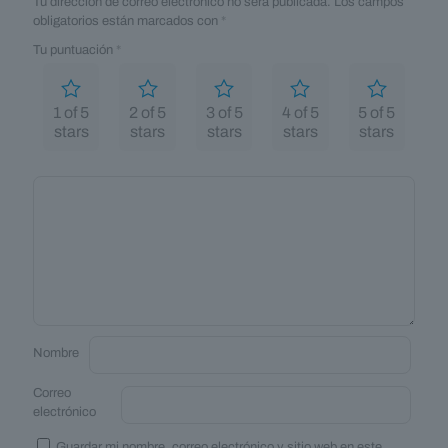
Tu dirección de correo electrónico no será publicada.
Los campos
obligatorios están marcados con
*
Tu puntuación
*
1 of 5
2 of 5
3 of 5
4 of 5
5 of 5
stars
stars
stars
stars
stars
Nombre
Correo
electrónico
Guardar mi nombre, correo electrónico y sitio web en este