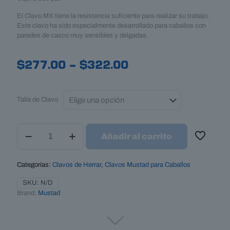
El Clavo MX tiene la resistencia suficiente para realizar su trabajo.
Este clavo ha sido especialmente desarrollado para caballos con
paredes de casco muy sensibles y delgadas.
Price
$
277.00
–
$
322.00
range:
$277.00
Talla de Clavo
through
Clavos
$322.00
Añadir al carrito
Mustad
MX
cantidad
Categorías:
Clavos de Herrar
,
Clavos Mustad para Caballos
SKU:
N/D
Brand:
Mustad