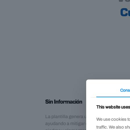
C
Cons
Sin Información
This website use
La plantilla genera una barrera entre la su
We use cookies to
ayudando a mitigar el riesgo de punzadas
traffic. We also s