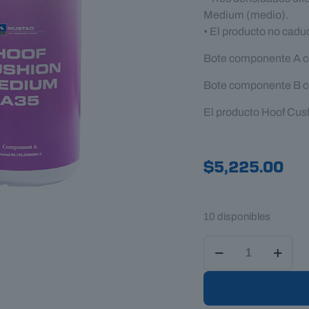
Medium (medio).
• El producto no cadu
Bote componente A co
Bote componente B co
El producto Hoof Cush
$
5,225.00
10 disponibles
Comfortmix
Hoof
Cushion
Medium
A35