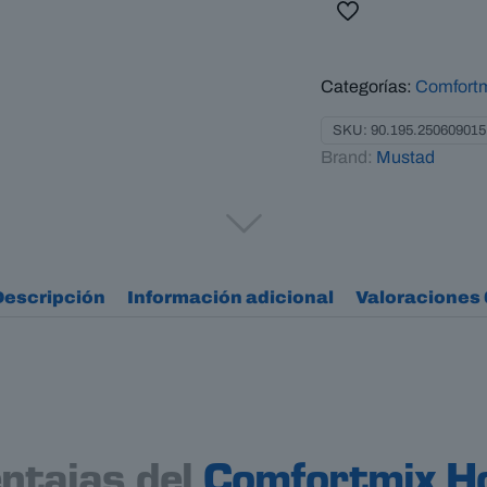
Purple
cantidad
Categorías:
Comfort
SKU:
90.195.250609015
Brand:
Mustad
Descripción
Información adicional
Valoraciones
ntajas del
Comfortmix H