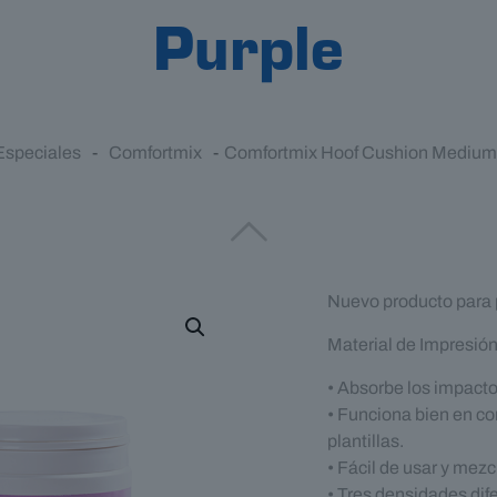
Purple
Especiales
-
Comfortmix
-
Comfortmix Hoof Cushion Medium
Nuevo producto para p
Material de Impresió
• Absorbe los impacto
• Funciona bien en co
plantillas.
• Fácil de usar y mez
• Tres densidades dife