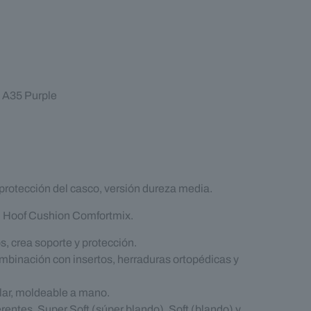
 A35 Purple
rotección del casco, versión dureza media.
n Hoof Cushion Comfortmix.
s, crea soporte y protección.
mbinación con insertos, herraduras ortopédicas y
clar, moldeable a mano.
rentes, Super Soft (súper blando), Soft (blando) y