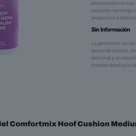
estructurales en uso.
conjunto mantenga s
propensión a deform
Sin Información
La geometría compen
apoyo de talones, út
adicional y un repar
manera drástica la té
del Comfortmix Hoof Cushion Mediu