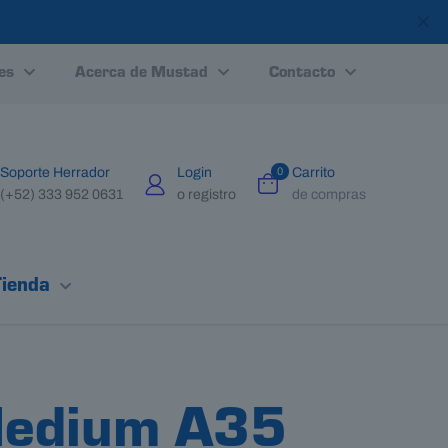
✕
es
Acerca de Mustad
Contacto
Soporte Herrador
Login
0
Carrito
(+52) 333 952 0631
o registro
de compras
Tienda
Medium A35