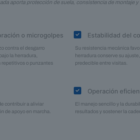
sada aporta protección de suela, consistencia de montaje y
oración o microgolpes
Estabilidad del c
rzo contra el desgarro
Su resistencia mecánica favor
ajo la herradura,
herradura conserve su ajust
 repetitivos o punzantes
predecible entre visitas.
Operación eficien
contribuir a aliviar
El manejo sencillo y la durabil
ión de apoyo en marcha.
resultados y sostener la caden