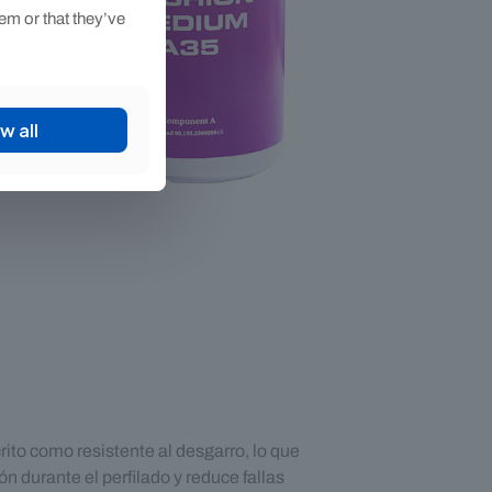
em or that they’ve
w all
rito como resistente al desgarro, lo que
ón durante el perfilado y reduce fallas