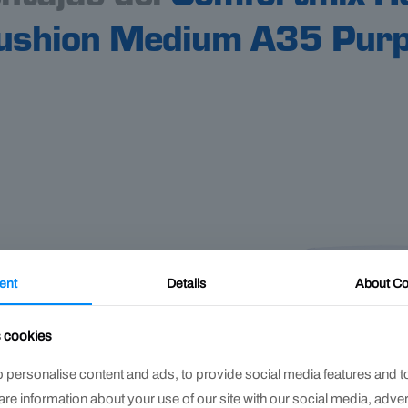
ushion Medium A35 Purp
ent
Details
About
Co
s cookies
ela y el entorno,
 personalise content and ads, to provide social media features and t
 o contusiones por
hare information about your use of our site with our social media, adve