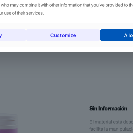
rzo de protección es
s who may combine it with other information that you’ve provided to th
brasivo o en jornadas
r use of their services.
reservar la
y
Customize
Allo
Sin Información
El material está desc
facilita la manipulaci