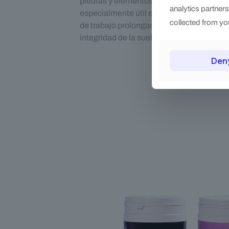
piedras y elementos cortantes. Este refue
analytics partner
especialmente útil en rutas sobre firme a
collected from you
de trabajo prolongadas, donde se busca p
integridad de la suela.
Den