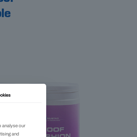
le
okies
o analyse our
rtising and