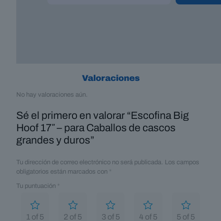
Valoraciones
No hay valoraciones aún.
Sé el primero en valorar “Escofina Big
Hoof 17″ – para Caballos de cascos
grandes y duros”
Tu dirección de correo electrónico no será publicada.
Los campos
obligatorios están marcados con
*
Tu puntuación
*
1 of 5
2 of 5
3 of 5
4 of 5
5 of 5