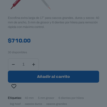
Escofina extra larga de 17″ para cascos grandes, duros y secos: 40
mm de ancho, 5 mm de grosor y 6 dientes por hilera para remoción
rápida con máximo control.
$
710.00
30 disponibles
Escofina
Big
Hoof
17″
Añadir al carrito
–
para
Caballos
de
cascos
Etiquetas:
40 mm
5 mm grosor
6 dientes por hilera
grandes
big hoof
cascos duros
cascos grandes
y