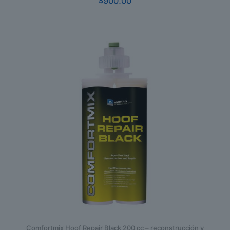
$
900.00
Comfortmix Hoof Repair Black 200 cc – reconstrucción y