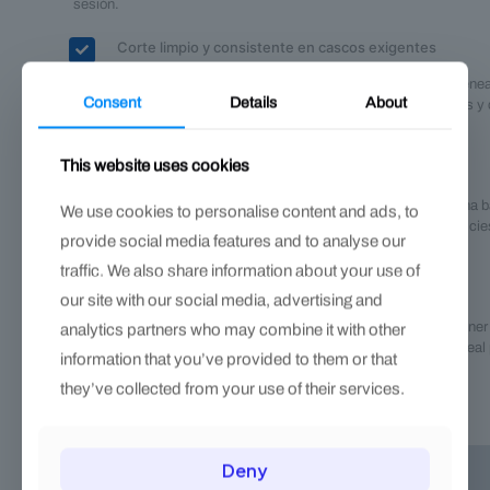
sesión.
Corte limpio y consistente en cascos exigentes
La configuración de dientes finos favorece una mordida homogéne
Consent
Details
About
despega material sin “morder de más”. Así evitas irregularidades 
el control incluso en murallas densas o resecas.
This website uses cookies
Estabilidad y control en cada trazo
Su combinación de 40 mm de ancho y 5 mm de grosor aporta una b
We use cookies to personalise content and ads, to
que reduce vibraciones y desviaciones. El resultado son superficie
provide social media features and to analyse our
perfiles definidos con menos correcciones.
traffic. We also share information about your use of
Lista para jornadas intensas
our site with our social media, advertising and
El diseño robusto prioriza la eficiencia sostenida: puedes mantener
analytics partners who may combine it with other
trabajo alto con trazos predecibles y un acabado homogéneo, ideal
information that you’ve provided to them or that
cuadres, ajustes y nivelaciones en caballos de gran tamaño.
they’ve collected from your use of their services.
Deny