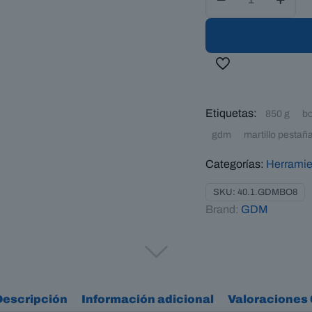
Martillo
de
Forja
Ball
Clipping
–
pestañas
Etiquetas:
850 g
bo
simétricas
gdm
martillo pestañ
con
menos
Categorías:
Herramie
esfuerzo
cantidad
SKU:
40.1.GDMBO8
Brand:
GDM
Descripción
Información adicional
Valoraciones