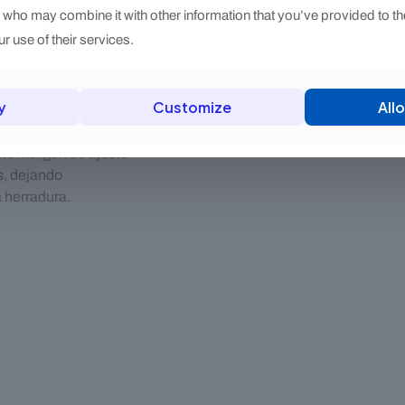
s who may combine it with other information that you’ve provided to th
r use of their services.
u medida
y
Customize
Allo
ndidad de entrada
es según el
Este margen de ajuste
s, dejando
a herradura.