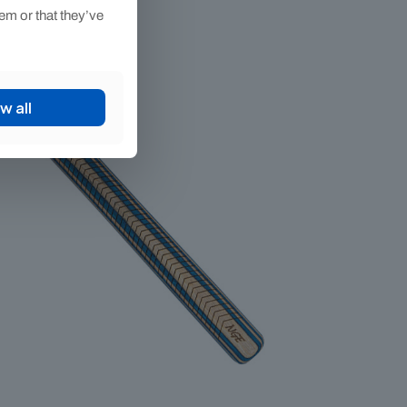
em or that they’ve
w all