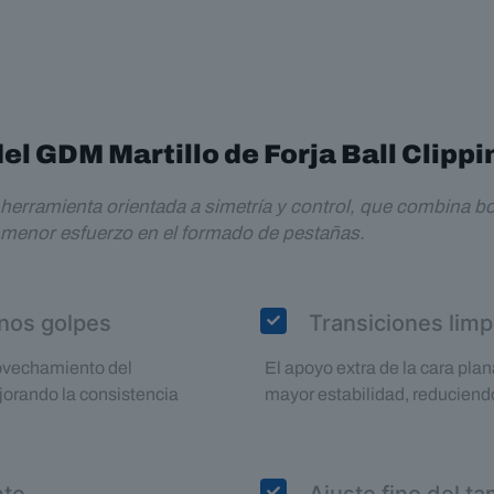
l GDM Martillo de Forja Ball Clippi
rramienta orientada a simetría y control, que combina bol
 y menor esfuerzo en el formado de pestañas.
nos golpes
Transiciones limp
ovechamiento del
El apoyo extra de la cara plan
ejorando la consistencia
mayor estabilidad, reduciendo