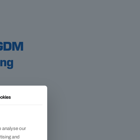
GDM
ing
okies
o analyse our
rtising and