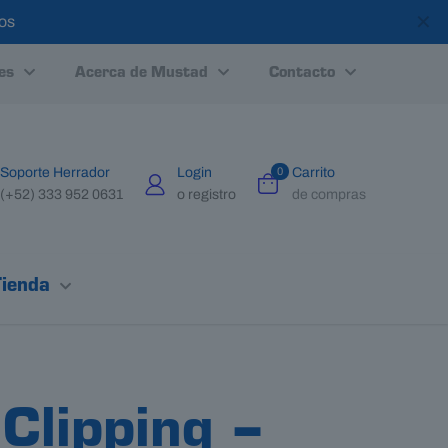
✕
tos
es
Acerca de Mustad
Contacto
Soporte Herrador
Login
0
Carrito
(+52) 333 952 0631
o registro
de compras
Tienda
 Clipping –