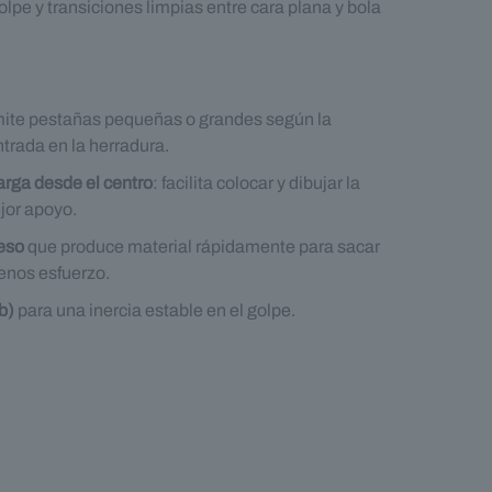
golpe y transiciones limpias entre cara plana y bola
:
mite pestañas pequeñas o grandes según la
trada en la herradura.
arga desde el centro
: facilita colocar y dibujar la
jor apoyo.
peso
que produce material rápidamente para sacar
enos esfuerzo.
b)
para una inercia estable en el golpe.