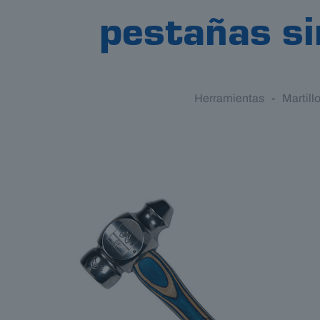
pestañas si
Herramientas
-
Martil