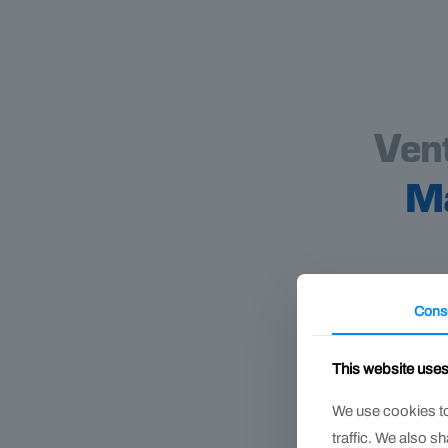
Ven
Ma
Cons
This website use
We use cookies to
traffic. We also s