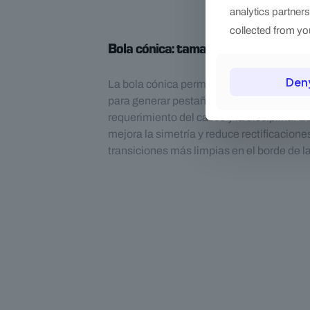
analytics partner
collected from you
Bola cónica: tamaño de pestaña a t
Den
La bola cónica permite controlar la profu
para generar pestañas pequeñas o grand
requerimiento del casco y la disciplina. 
mejora la simetría y reduce rectificacione
transiciones más limpias en el borde de l