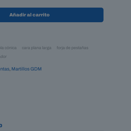
Añadir al carrito
la cónica
cara plana larga
forja de pestañas
ador
ntas
,
Martillos GDM
0