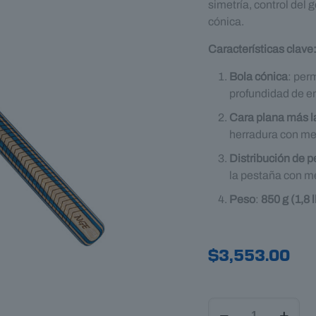
simetría, control del 
cónica.
Características clave
Bola cónica
: per
profundidad de en
Cara plana más l
herradura con me
Distribución de 
la pestaña con m
Peso
:
850 g (1,8 l
$
3,553.00
GDM