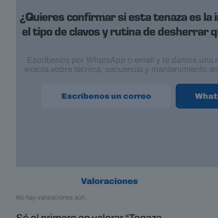
¿Quieres confirmar si esta tenaza es la 
el tipo de clavos y rutina de desherrar
Escríbenos por WhatsApp o email y te damos una
exacta sobre técnica, secuencia y mantenimiento an
Escríbenos un correo
What
Valoraciones
No hay valoraciones aún.