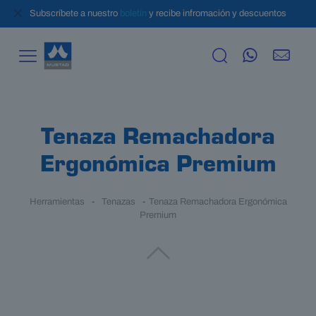
✕
Subscríbete a nuestro
boletín
y recibe infromación y descuentos
Tenaza Remachadora
Ergonómica Premium
Herramientas
-
Tenazas
-
Tenaza Remachadora Ergonómica
Premium