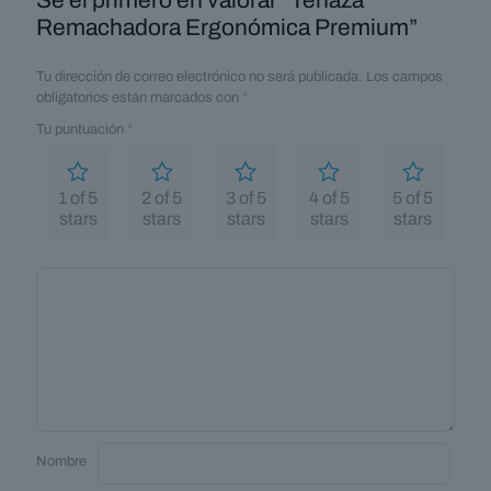
Sé el primero en valorar “Tenaza
Remachadora Ergonómica Premium”
Tu dirección de correo electrónico no será publicada.
Los campos
obligatorios están marcados con
*
Tu puntuación
*
1 of 5
2 of 5
3 of 5
4 of 5
5 of 5
stars
stars
stars
stars
stars
Nombre