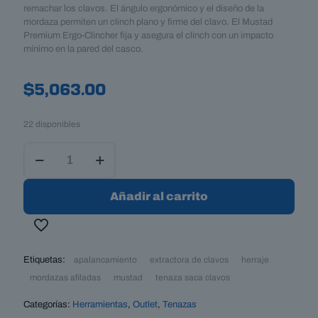
remachar los clavos. El ángulo ergonómico y el diseño de la
mordaza permiten un clinch plano y firme del clavo. El Mustad
Premium Ergo-Clincher fija y asegura el clinch con un impacto
mínimo en la pared del casco.
$
5,063.00
22 disponibles
Tenaza
Remachadora
Ergonómica
Premium
Añadir al carrito
cantidad
Etiquetas:
apalancamiento
extractora de clavos
herraje
mordazas afiladas
mustad
tenaza saca clavos
Categorías:
Herramientas
,
Outlet
,
Tenazas