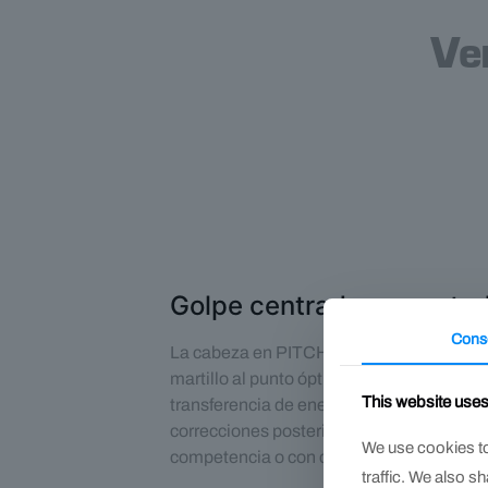
Ve
Golpe centrado y asentad
Cons
La cabeza en PITCH con domo central diri
martillo al punto óptimo de la cabeza del 
This website use
transferencia de energía, facilita el asen
correcciones posteriores, clave cuando se
We use cookies to
competencia o con caballos de alto valor.
traffic. We also s