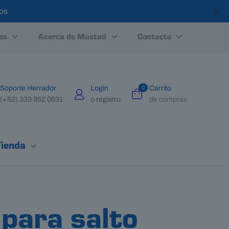
✕
tos
es
Acerca de Mustad
Contacto
Soporte Herrador
Login
0
Carrito
(+52) 333 952 0631
o registro
de compras
Tienda
para salto