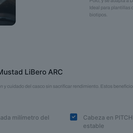
Polo, y se adapta a D
Ideal para plantillas
biotipos.
Mustad LiBero ARC
 y cuidado del casco sin sacrificar rendimiento. Estos beneficios
ada milímetro del
Cabeza en PITCH 
estable