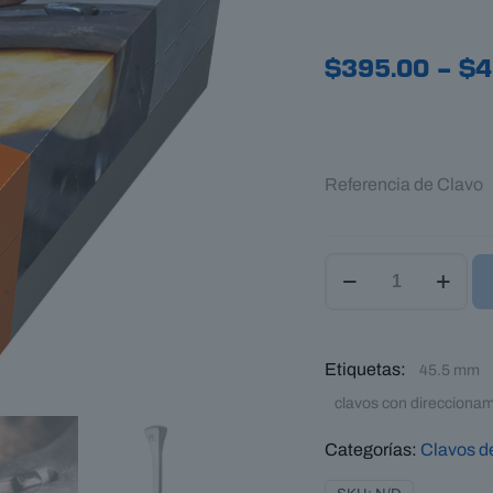
$
395.00
–
$
4
Referencia de Clavo
Clavos
Mustad
LiBero
ARC
Etiquetas:
para
45.5 mm
salto
clavos con direcciona
ecuestre
cantidad
Categorías:
Clavos de