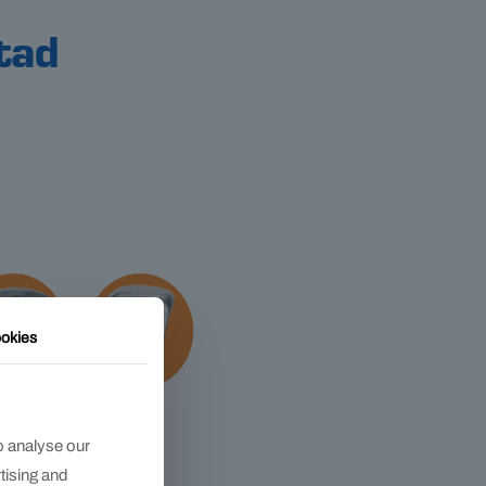
tad
okies
o analyse our
rtising and