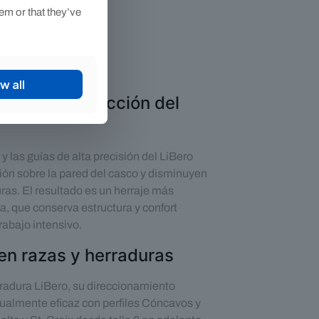
em or that they’ve
w all
n, más protección del
 y las guías de alta precisión del LiBero
ón sobre la pared del casco y disminuyen
uras. El resultado es un herraje más
a, que conserva estructura y confort
trabajo intensivo.
 en razas y herraduras
radura LiBero, su direccionamiento
gualmente eficaz con perfiles Cóncavos y