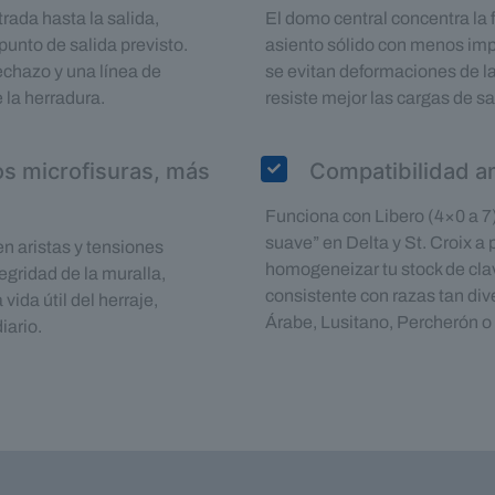
trada hasta la salida,
El domo central concentra la 
punto de salida previsto.
asiento sólido con menos impa
chazo y una línea de
se evitan deformaciones de la
la herradura.
resiste mejor las cargas de sa
os microfisuras, más
Compatibilidad a
Funciona con Libero (4×0 a 7
suave” en Delta y St. Croix a p
en aristas y tensiones
homogeneizar tu stock de cl
tegridad de la muralla,
consistente con razas tan di
ida útil del herraje,
Árabe, Lusitano, Percherón o 
iario.