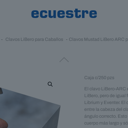
ecuestre
-
Clavos LiBero para Caballos
-
Clavos Mustad LiBero ARC pa
Caja c/250 pzs
El clavo LiBero-ARC 
LiBero, pero de igual
Librium y Eventer. E
entre la cabeza del cl
ángulo correcto. Esto 
cuerpo más largo y sól