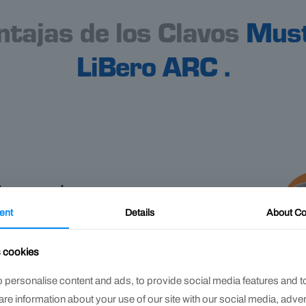
ntajas de los Clavos
Mus
LiBero ARC .
o superior
ent
Details
About
Co
ge el impacto del
clavo. Esto mejora la
s cookies
tado y reduce
 trabaja a ritmo de
 personalise content and ads, to provide social media features and t
hare information about your use of our site with our social media, adve