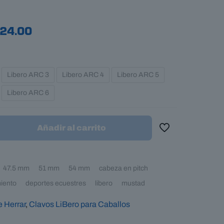
Price
24.00
range:
$395.00
Libero ARC 3
Libero ARC 4
Libero ARC 5
through
Libero ARC 6
$424.00
Añadir al carrito
47.5 mm
51 mm
54 mm
cabeza en pitch
miento
deportes ecuestres
libero
mustad
 Herrar
,
Clavos LiBero para Caballos