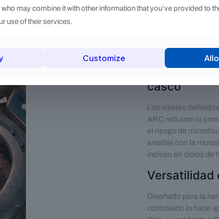
s who may combine it with other information that you’ve provided to th
r use of their services.
y
Customize
Allo
Menos presió
casco
Los viseles definidos
ARC reducen la presi
el riesgo de microfis
amable con la murall
incluso en ciclos de 
Versatilidad
Diseñado para la her
controlado lo hace i